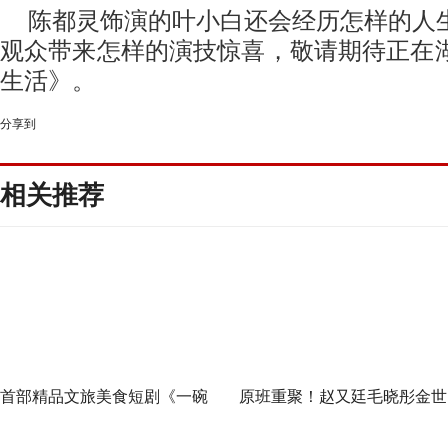
陈都灵饰演的叶小白还会经历怎样的人
观众带来怎样的演技惊喜，敬请期待正在
生活》。
分享到
相关推荐
首部精品文旅美食短剧《一碗
原班重聚！赵又廷毛晓彤金世
泉州之姜母鸭》今日上线 祝贺
佳《问心2》杀青，医心焕新