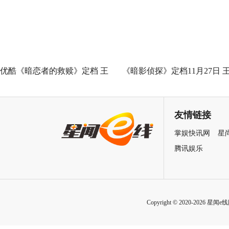
泉州荣膺“世界美食之都”
优酷《暗恋者的救赎》定档 王
《暗影侦探》定档11月27日 
珞丹袁弘黄宗泽蒋欣上演女性
星越吴佳怡身陷民国连环诡案
自救指南
友情链接
掌娱快讯网
星
腾讯娱乐
Copyright © 2020-2026 星闻e线网