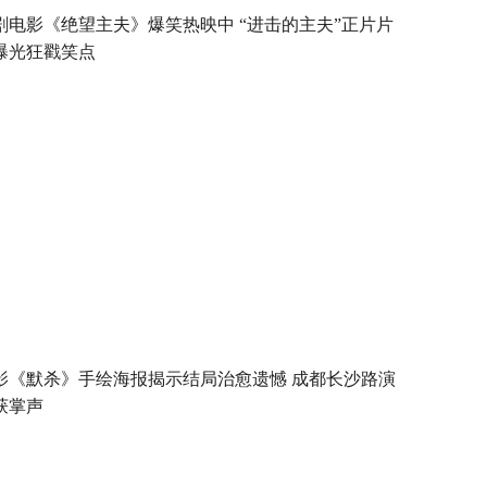
剧电影《绝望主夫》爆笑热映中 “进击的主夫”正片片
曝光狂戳笑点
影《默杀》手绘海报揭示结局治愈遗憾 成都长沙路演
获掌声