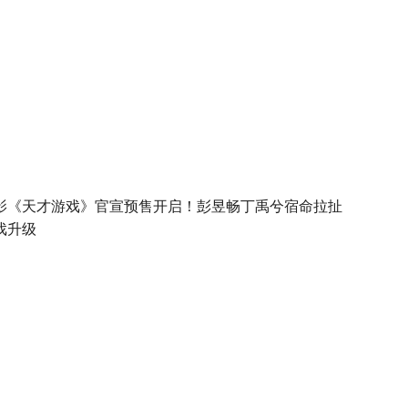
影《天才游戏》官宣预售开启！彭昱畅丁禹兮宿命拉扯
戏升级