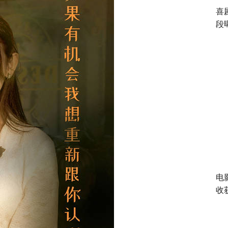
喜
段
电
收