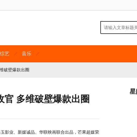
综艺
音乐
多维破壁爆款出圈
星
收官 多维破壁爆款出圈
修玉影业、新媒诚品、华联映画联合出品，芒果超媒荣