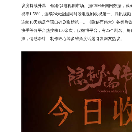
议度持续升温，领跑Q4电视剧市场。据CSM全国网数据，截至11
视率1.58%，连续24天全国同时段电视剧收视第一。腾讯视频
连续10天稳居华语口碑剧集榜第一。《隐秘而伟大》各类热
快手等各平台热搜榜150余次，仅微博平台，有25个剧名、
择，情感牵绊，制作匠心等多维角度话题引发网友热议。