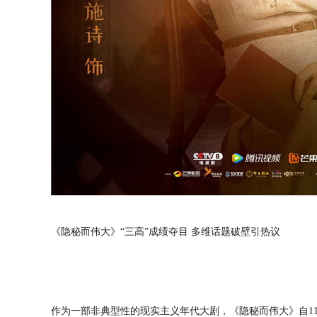
《隐秘而伟大》“三高”成绩夺目 多维话题破壁引热议
作为一部非典型性的现实主义年代大剧，《隐秘而伟大》自1