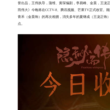
誉出品，王伟执导，蒲维、黄琛编剧，李易峰、金晨，王泷
而伟大》今晚将在CCTV-8、腾讯视频、芒果TV正式收官
青禾（金晨饰）的再次相拥，消失多年的夏继成（王泷正饰
点。