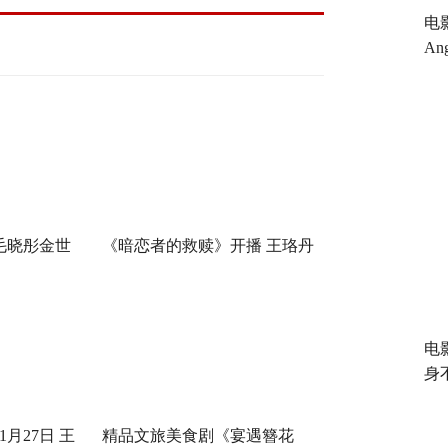
电
An
毛晓彤金世
《暗恋者的救赎》开播 王珞丹
，医心焕新
袁弘黄宗泽蒋欣开启高端假面
真心局
电
身
月27日 王
精品文旅美食剧《宴遇簪花