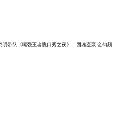
晓明带队《嘴强王者脱口秀之夜》：团魂凝聚 金句频