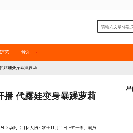
综艺
音乐
 代露娃变身暴躁萝莉
星
开播 代露娃变身暴躁萝莉
系列互动剧《目标人物》将于
11
月
日正式开播。演员
11