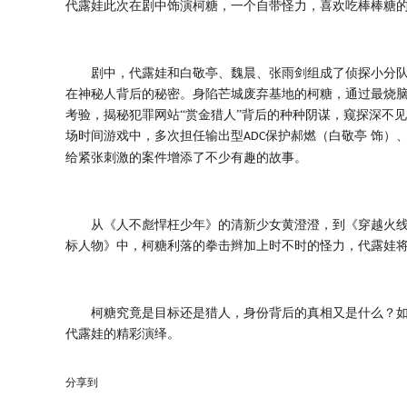
代露娃此次在剧中饰演柯糖，一个自带怪力，喜欢吃棒棒糖
剧中，代露娃和白敬亭、魏晨、张雨剑组成了侦探小分
在神秘人背后的秘密。身陷芒城废弃基地的柯糖，通过最烧
考验，揭秘犯罪网站
“赏金猎人”背后的种种阴谋，窥探深不
场时间游戏中，多次担任输出型
保护郝燃（白敬亭 饰）
ADC
给紧张刺激的案件增添了不少有趣的故事。
从《人不彪悍枉少年》的清新少女黄澄澄，到《穿越火
标人物》中，柯糖利落的拳击辫加上时不时的怪力，代露娃
柯糖究竟是目标还是猎人，身份背后的真相又是什么？
代露娃的精彩演绎。
分享到