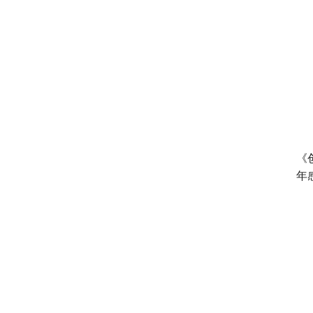
国连环诡案
缘》取景地曝光引发关注 泉州
最美幼儿园作为隐藏彩蛋首次
亮相
《
年