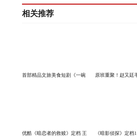
相关推荐
首部精品文旅美食短剧《一碗
原班重聚！赵又廷
泉州之姜母鸭》今日上线 祝贺
佳《问心2》杀青
泉州荣膺“世界美食之都”
优酷《暗恋者的救赎》定档 王
《暗影侦探》定档11