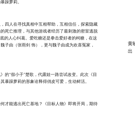
的暴躁萝莉。
队，四人在寻找真相中互相帮助，互相信任，探索隐藏
脑的死亡推理，与其他游戏者经历了最刺激的密室逃脱
见底的人心纠葛。爱吃糖还是拳击爱好者的柯糖，在这
黄
、魏子由（张雨剑 饰），更与魏子由成为欢喜冤家，
出
线》的
“假小子”楚歌，代露娃一路尝试改变。此次《目
将其暴躁萝莉的形象诠释得俏皮可爱，生动鲜活。
如何才能逃出死亡基地？《目标人物》即将开局，期待