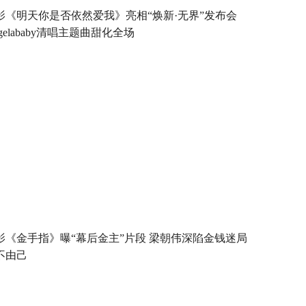
影《明天你是否依然爱我》亮相“焕新·无界”发布会
gelababy清唱主题曲甜化全场
影《金手指》曝“幕后金主”片段 梁朝伟深陷金钱迷局
不由己