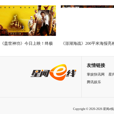
演蛇蝎美人扮相惊艳
广州路演 黄子华粤语“造梗
王”现场爆笑开大
《盖世神功》今日上映！终极
《澎湖海战》200平米海报亮
海报预告双发鸡飞狗跳笑癫江
中国电影120周年活力之夜
湖
友情链接
掌娱快讯网
星
腾讯娱乐
Copyright © 2020-2026 星闻e线网