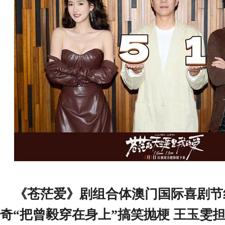
《苍茫爱》剧组合体澳门国际喜剧节
奇
“把曾毅穿在身上”搞笑抛梗
王玉雯