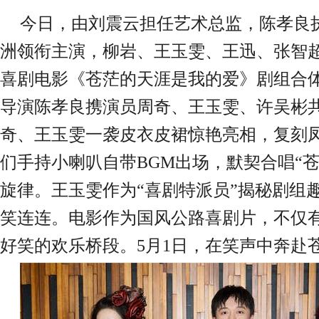
今日，由刘震云担任艺术总监，陈孝良
洲领衔主演，柳岩、王玉雯、王迅、张智
喜剧电影《苍茫的天涯是我的爱》剧组合
导演陈孝良携演员周奇、王玉雯、许吴彬
奇、王玉雯一袭皮衣皮裙惊艳亮相，复刻
们手持小喇叭自带
BGM出场，默契合唱“
旋律。王玉雯作为“喜剧特派员”揭秘剧组
笑连连。电影作为国风公路喜剧片，不仅
好笑的欢乐桥段。5月1日，在笑声中奔赴