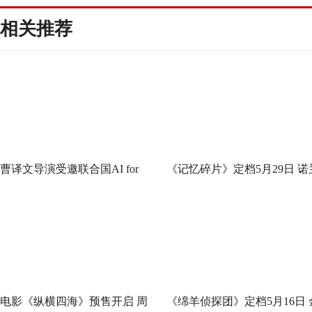
相关推荐
曹译文导演受邀联合国AI for
《记忆碎片》定档5月29日 诺
Good全球峰会 以AI影像传递向
神作IMAX首次量身定制
善力量
电影《纵横四海》预售开启 周
《绵羊侦探团》定档5月16日 