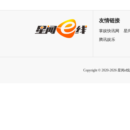
润发张国荣钟楚红巅峰演绎极
刚狼携全明星给羊打工！
致情感！
友情链接
掌娱快讯网
星
腾讯娱乐
Copyright © 2020-2026 星闻e线网