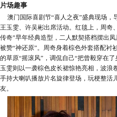
片场
趣事
澳门国际喜剧节
“喜人之夜”盛典现场，
王玉雯、许吴彬出席活动。红毯上，周奇、
传奇”早年经典造型，二人默契搭档摆出凤
被赞“神还原”。周奇身着棕色外套搭配衬
的草原“摇滚风”，调侃自己“把曾毅穿在了
玉雯则以一袭棕色皮长裙惊艳亮相，波浪
手持大喇叭播放片名旋律登场，玩梗整活
友。