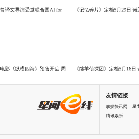
曹译文导演受邀联合国AI for
《记忆碎片》定档5月29日 诺
Good全球峰会 以AI影像传递向
神作IMAX首次量身定制
善力量
电影《纵横四海》预售开启 周
《绵羊侦探团》定档5月16日 
润发张国荣钟楚红巅峰演绎极
刚狼携全明星给羊打工！
致情感！
友情链接
掌娱快讯网
星
腾讯娱乐