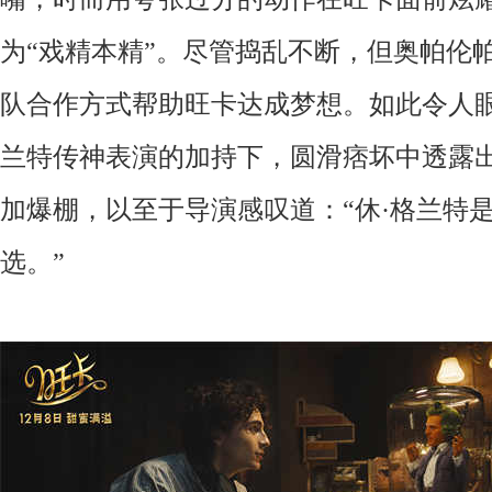
为“戏精本精”。尽管捣乱不断，但奥帕伦
队合作方式帮助旺卡达成梦想。如此令人眼
兰特传神表演的加持下，圆滑痞坏中透露
加爆棚，以至于导演感叹道：“休·格兰特
选。”