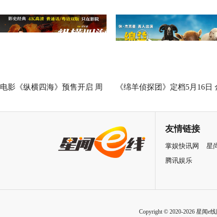
Good全球峰会 以AI影像传递向
神作IMAX首次量身定制
善力量
电影《纵横四海》预售开启 周
《绵羊侦探团》定档5月16日 
润发张国荣钟楚红巅峰演绎极
刚狼携全明星给羊打工！
致情感！
友情链接
掌娱快讯网
星
腾讯娱乐
Copyright © 2020-2026 星闻e线网