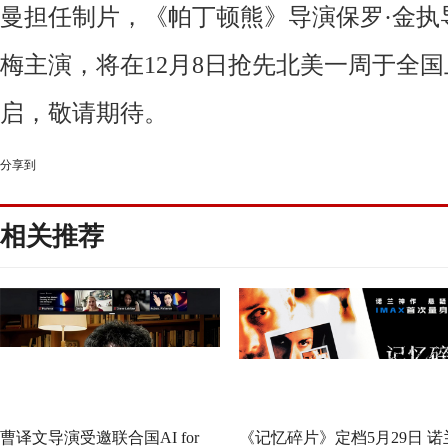
曼担任制片，《帕丁顿熊》导演保罗·金执导
梅主演，将在
12月8日抢先北美一周于全
启，敬请期待。
分享到
相关推荐
曹译文导演受邀联合国AI for
《记忆碎片》定档5月29日 诺