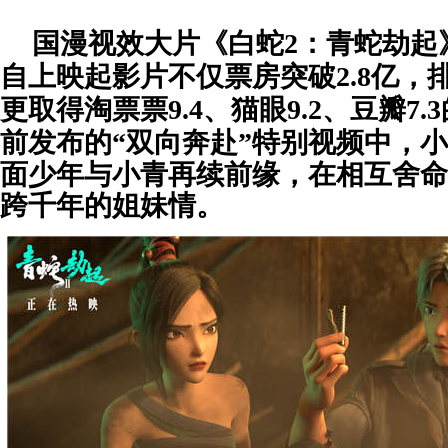
国漫视效大片《白蛇
2：青蛇劫起
自上映起影片
不仅票房突破
2
.
8亿，
更取得淘票票9.4、猫眼9.2、豆瓣7
前发布的
“
双向奔赴
”
特别视频中，小
面少年与小青再续前缘，在相互舍命
跨千年的姐妹情。