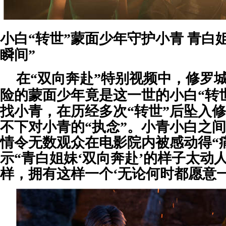
小白
“转世”蒙面少年守护小青 青白
瞬间”
在
“
双向奔赴
”
特别视频中，修罗
险的蒙面少年竟是这一世的小白
“转
找小青，在历经多次“转世”后坠入
不下对小青的“执念”。小青小白之
情令无数观众在电影院内被感动得“
示“青白姐妹‘双向奔赴’的样子太动
样，拥有这样一个‘无论何时都愿意一