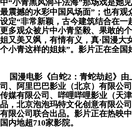
中
“小青黑风洞斗法海”那场戏是她
最震撼的
水彩中国风
场面
”；也有观
设定“非常新颖，古今建筑结合在一
更多观众被片中小青坚毅、果敢的个
姐又
美又飒，有情有义，真
·国漫大
个小青这样的姐妹”。影片正在全国
国漫
电影
《白蛇
2：青蛇劫起》由
司、阿里巴巴影业（北京）有限公司
传媒有限公司、哔哩哔哩影业（天津
品，北京泡泡玛特文化创意有限公司
有限公司联合出品。影片正在热映中
国内地超710家影院。