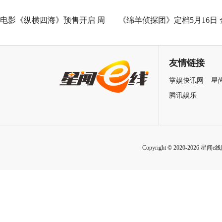
电影《纵横四海》预售开启 周
《绵羊侦探团》定档5月16日 
润发张国荣钟楚红巅峰演绎极
刚狼携全明星给羊打工！
致情感！
友情链接
掌娱快讯网
星
腾讯娱乐
Copyright © 2020-2026 星闻e线网