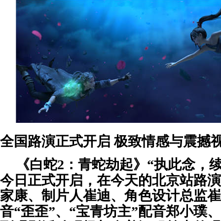
全国路演正式开启
极致情感与震撼
《白蛇
2：青蛇劫起》“
执此念，
今日正式开启，在今天的北京站路演
家康、制片人崔迪、角色设计总监崔
音“歪歪
”
、
“宝青坊主”配音郑小璞