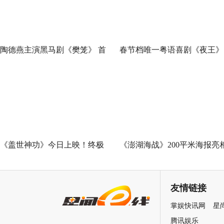
陶德燕主演黑马剧《樊笼》 首
春节档唯一粤语喜剧《夜王》
演蛇蝎美人扮相惊艳
广州路演 黄子华粤语“造梗
王”现场爆笑开大
《盖世神功》今日上映！终极
《澎湖海战》200平米海报亮
海报预告双发鸡飞狗跳笑癫江
中国电影120周年活力之夜
湖
友情链接
掌娱快讯网
星
腾讯娱乐