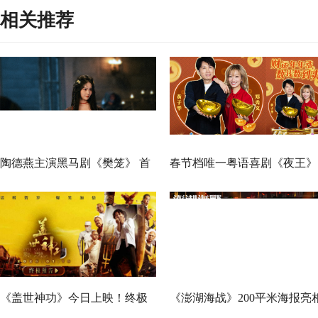
相关推荐
陶德燕主演黑马剧《樊笼》 首
春节档唯一粤语喜剧《夜王》
演蛇蝎美人扮相惊艳
广州路演 黄子华粤语“造梗
王”现场爆笑开大
《盖世神功》今日上映！终极
《澎湖海战》200平米海报亮