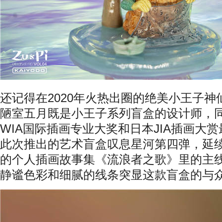
还记得在
2020
年火热出圈的绝美小王子神
陋室五月既是小王子系列盲盒的设计师，
WIA
国际插画专业大奖和日本
JIA
插画大赏
此次推出的艺术盲盒叹息星河第四弹，延
的个人插画故事集《流浪者之歌》里的主
静谧色彩和细腻的线条突显这款盲盒的与