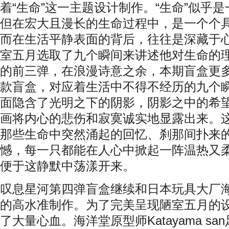
着“生命”这一主题设计制作。“生命”似乎
但在宏大且漫长的生命过程中，是一个个
而在生活平静表面的背后，往往是深藏于
室五月选取了九个瞬间来讲述他对生命的
的前三弹，在浪漫诗意之余，本期盲盒更
款盲盒，对应着生活中不得不经历的九个
面隐含了光明之下的阴影，阴影之中的希
画将内心的悲伤和寂寞诚实地显露出来。
那些生命中突然涌起的回忆、刹那间扑来
憾，每一只都能在人心中掀起一阵温热又
便于这静默中荡漾开来。
叹息星河第四弹盲盒继续和日本玩具大厂
的高水准制作。为了完美呈现陋室五月的
了大量心血。海洋堂原型师
Katayama san