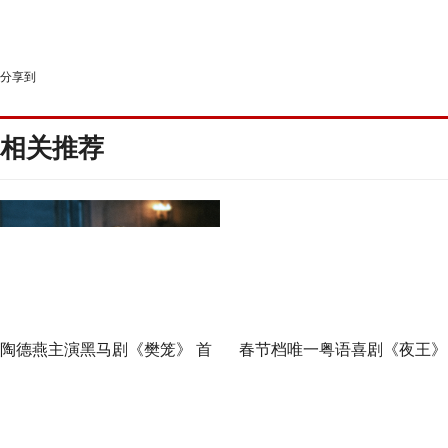
分享到
相关推荐
陶德燕主演黑马剧《樊笼》 首
春节档唯一粤语喜剧《夜王》
演蛇蝎美人扮相惊艳
广州路演 黄子华粤语“造梗
王”现场爆笑开大