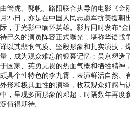
由管虎、郭帆、路阳联合执导的电影《金刚
月25日，亦是在中国人民志愿军抗美援朝
际，于光影中缅怀英雄。影片同时发布“金
待已久的演员阵容正式曝光，堪称华语战争
译以其悲悯气质、坚毅形象和扎实演技，
量，成为观众难忘的银幕记忆；吴京塑造
于国家、英勇无畏的热血气概和牺牲精神
颇具个性特色的李九霄，表演鲜活自然、
外形和极具血性的演绎，收获观众好感与
中，呈现多面形象的邓超，时隔数年再度
淀值得期待。