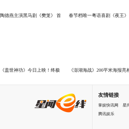
陶德燕主演黑马剧《樊笼》 首
春节档唯一粤语喜剧《夜王》
演蛇蝎美人扮相惊艳
广州路演 黄子华粤语“造梗
王”现场爆笑开大
《盖世神功》今日上映！终极
《澎湖海战》200平米海报亮
海报预告双发鸡飞狗跳笑癫江
中国电影120周年活力之夜
湖
友情链接
掌娱快讯网
星
腾讯娱乐