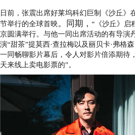
日前，张震出席
好莱坞科幻巨制《沙丘》
。
同期，
节举行的全球首映
“《沙丘》启
京圆满举行
。与他一同出席活动的有导演
演“甜茶”提莫西·查拉梅以及丽贝卡·弗格
一同
畅聊影片幕后
，令人对影片倍添期待
天来线上卖电影票的”。