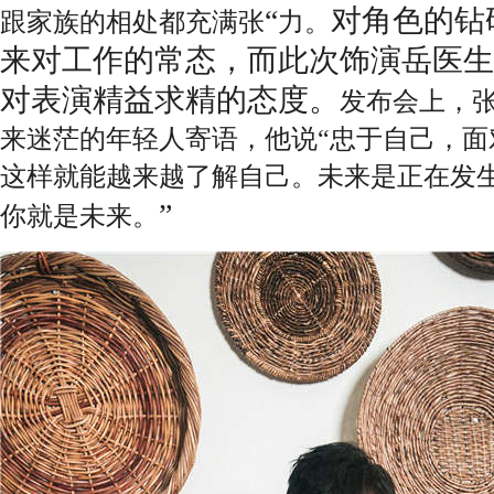
“
对角色的钻
跟家族的相
处
都充
满张
力。
来对工作的常态，而此次饰演岳医生
对表演精益求精的态度。
发布会上，
来迷茫的年轻人寄语，他说
“
忠于自己，面
这样
就能越来越了解自己。未来是正在
发
”
你就是未来。