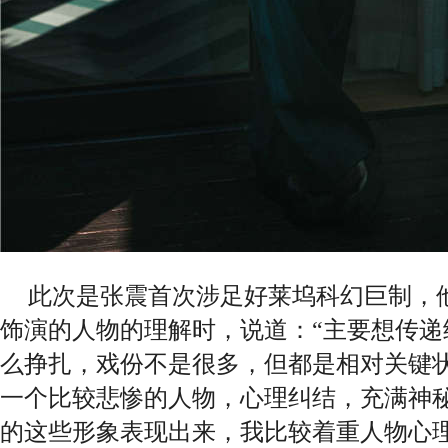
此次是张震首次涉足好莱坞科幻巨制，
饰演的人物的理解时，说道：
“
主要想
传递
么
挣
扎，
戏
份不是很多，但都是相
对
关
键
一个比
较
悲惨的人物，心理
纠结
，充
满
神
的
这
些形象表
现
出来，我比
较
着重人物心