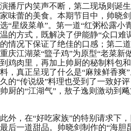
演播厅内笑声不断，第二现场则诞生
家味蕾的美食。本期节目中，帅晓剑
选
“星级菜单”。第一道“红粥松露小
温的方式，既解决了伊能静“众口难
的情况下保证了绝佳的口感；第二道
重庆江湖菜“盬子鸡”为原型“老菜新
到鸡肉里，再加上帅厨的秘制料包和
料，真正呈现了什么是“麻辣鲜香爽
久的“传说级”料理也受到了一致好
帅厨的“江湖气”，敖子逸则激动到
此外，在
“好吃家族”的特别请求下
最后一道甜品。帅晓剑制作的“海胆