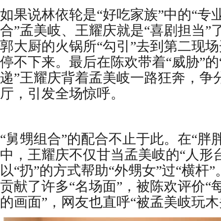
如果说林依轮是
“好吃家族”中的“专
合”孟美岐、王耀庆就是“喜剧担当”
郭大厨的火锅所“勾引”去到第二现场
停不下来。最后在陈欢带着“威胁”的
递”王耀庆背着孟美岐一路狂奔，争
厅，引发全场惊呼。
“舅甥组合”的配合不止于此。在“胖
中，王耀庆不仅甘当孟美岐的“人形
以“扔”的方式帮助“外甥女”过“横杆
贡献了许多“名场面”，被陈欢评价“
的画面”，网友也直呼“被孟美岐玩木头