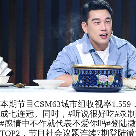
本期节目
CSM63城市组收视率1.5
成七连冠。同时，#听说很好吃#录
#感情中不作就代表不爱你吗#登陆
TOP2，节目社会议题连续7期登陆