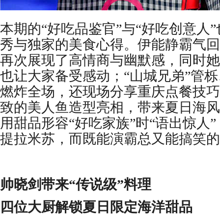
本期的
“好吃品鉴官”与“好吃创意人
秀与独家的美食心得。伊能静霸气回
再次展现了高情商与幽默感，同时她
也让大家备受感动；“山城兄弟”管
燃炸全场，还现场分享重庆点餐技巧
致的美人鱼造型亮相，带来夏日海风
用甜品形容“好吃家族”时“语出惊人
提拉米苏，而既能演霸总又能搞笑的
帅晓剑带来
“传说级”料理
四位大厨解锁夏日限定海洋甜品