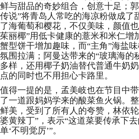
鲜与甜品的奇妙组合，创意十足；郭
传说”将青岛人常吃的海凉粉做成了
了海葡萄和樱花，不仅美味，颜值也
茱丽椰”用低卡健康的薏米和米仁增
蟹型饼干增加趣味，而“主角”海盐
氛围拉满；阿曼达带来的“玻璃海的
多样，还用椰子奶油替代普通牛奶奶
点的同时也不用担心卡路里。
值得一提的是，孟美岐也在节目中带
了一道跟妈妈学来的酸菜鱼火锅。整
鲜美，受到了所有人的夸赞，林依轮
婆黄辣丁”，表示“这道菜要传承下
单‘不明觉厉’”。