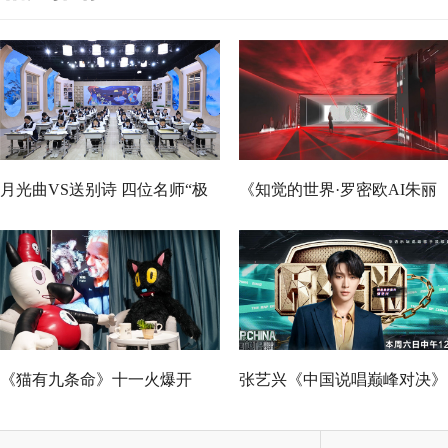
月光曲VS送别诗 四位名师“极
《知觉的世界·罗密欧AI朱丽
限挑战”谁能晋级总决赛？
叶》早鸟票正式开售 解锁沉
式当代艺术大展全新玩法
《猫有九条命》十一火爆开
张艺兴《中国说唱巅峰对决》
幕，猫党必看长假北京最高分
总决赛助阵GAI 《亢龙有悔》