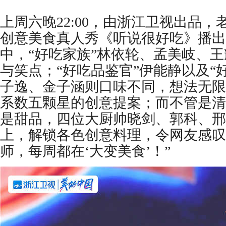
上周六晚
22:00，由浙江卫视出品
创意美食真人秀《听说很好吃》播出
中，“好吃家族”林依轮、孟美岐、
与笑点；“好吃品鉴官”伊能静以及“
子逸、金子涵则口味不同，想法无限
系数五颗星的创意提案；而不管是清
是甜品，四位大厨帅晓剑、郭科、邢
上，解锁各色创意料理，令网友感叹
师，每周都在‘大变美食’！”