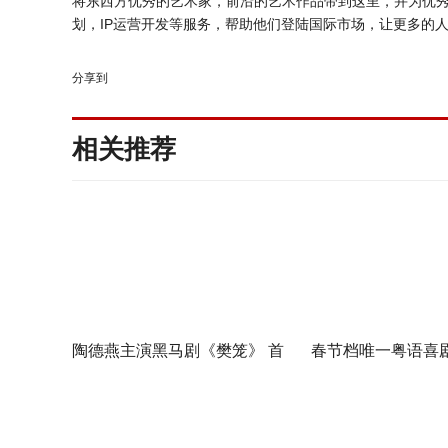
将东西方优秀的艺术家，前沿的艺术作品带到这里，并为优
划，
IP
运营开发等服务，帮助他们登陆国际市场，让更多的
分享到
相关推荐
陶德燕主演黑马剧《樊笼》 首
春节档唯一粤语喜
演蛇蝎美人扮相惊艳
广州路演 黄子华粤
王”现场爆笑开大