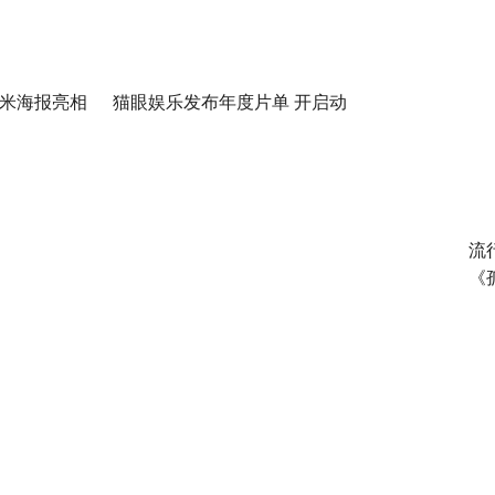
平米海报亮相
猫眼娱乐发布年度片单 开启动
活力之夜
画与IP的“次元新生”
流
《