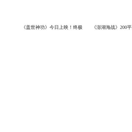
《盖世神功》今日上映！终极
《澎湖海战》200
海报预告双发鸡飞狗跳笑癫江
中国电影120周年
湖