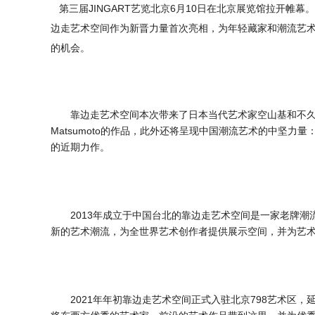
第三届
JINGART
艺览北京
6
月
10
日在北京展览馆拉开帷幕。
边走艺术空间作为新晋力量首次亮相，为年轻藏家和潮流艺
的机会。
靠边走艺术空间本次带来了日本当代艺术家空山基和不
Matsumoto
的作品，此外还将呈现中国潮流艺术的中坚力量
的近期力作。
2013
年成立于中国台北的靠边走艺术空间是一家老牌潮
新的艺术潮流，为全世界艺术创作者提供展示空间，并为艺
2021
年年初靠边走艺术空间正式入驻北京
798
艺术区，