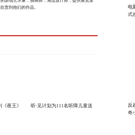
秀的新锐艺术家，插画师，潮流设计师，提供展览策
电
人欣赏到他们的作品。
式
反
剧《夜王》
听·见计划为111名听障儿童送
奇
语“造梗
上新年声音礼包：让每一次表
达都有回响