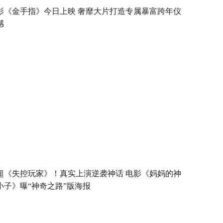
影《金手指》今日上映 奢靡大片打造专属暴富跨年仪
感
超《失控玩家》！真实上演逆袭神话 电影《妈妈的神
小子》曝“神奇之路”版海报