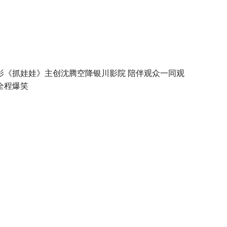
影《抓娃娃》主创沈腾空降银川影院 陪伴观众一同观
全程爆笑