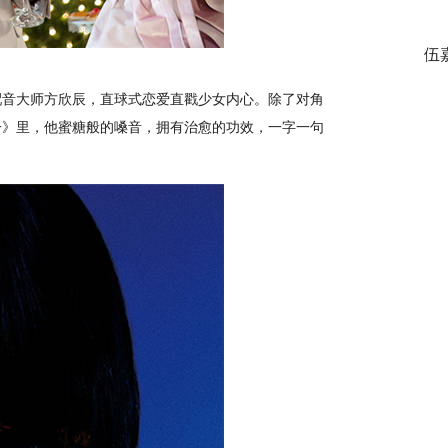
伍
音大师方欣辰，直球式恋爱直戳少女内心。除了对角
一》里，他蜜糖般的嗓音，拥有治愈的功效，一字一句