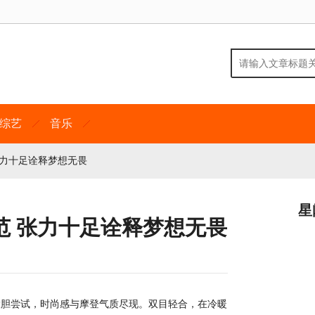
综艺
音乐
张力十足诠释梦想无畏
星
范 张力十足诠释梦想无畏
的大胆尝试，时尚感与摩登气质尽现。双目轻合，在冷暖