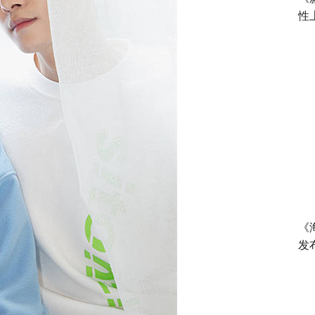
性
《
发