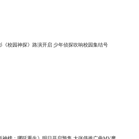
影《校园神探》路演开启 少年侦探吹响校园集结号
新神榜：哪吒重生》明日开启预售 大张伟推广曲MV魔