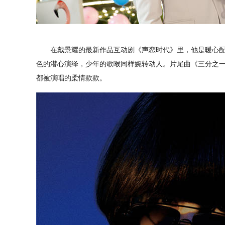
在戴景耀的最新作品互动剧《声恋时代》里，他是暖心配
色的潜心演绎，少年的歌喉同样婉转动人。片尾曲《三分之
都被演唱的柔情款款。