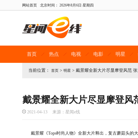
网站首页
北京时间：
2026年8月6日 星期四
首页
热点
电视
电影
明星
当前位置：
>
>
戴景耀全新大片尽显摩登风范 
首页
明星
戴景耀全新大片尽显摩登风
2021-04-13 来源：星闻e线
戴景耀《Tops时尚人物》全新大片释出，复古蘑菇头