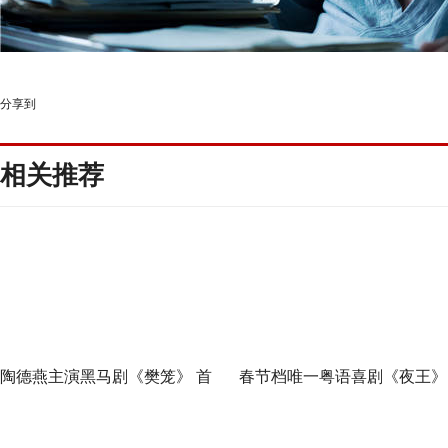
分享到
相关推荐
陶德燕主演黑马剧《樊笼》 首
春节档唯一粤语喜剧《夜王》
演蛇蝎美人扮相惊艳
广州路演 黄子华粤语“造梗