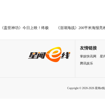
王”现场爆笑开大
《盖世神功》今日上映！终极
《澎湖海战》200平米海报亮
海报预告双发鸡飞狗跳笑癫江
中国电影120周年活力之夜
湖
友情链接
掌娱快讯网
星
腾讯娱乐
Copyright © 2020-2026 星闻e线网