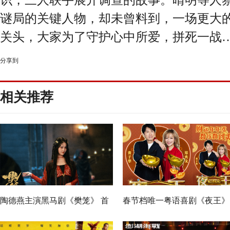
谜局的关键人物，却未曾料到，一场更大
关头，大家为了守护心中所爱，拼死一战
分享到
相关推荐
陶德燕主演黑马剧《樊笼》 首
春节档唯一粤语喜剧《夜王》
演蛇蝎美人扮相惊艳
广州路演 黄子华粤语“造梗