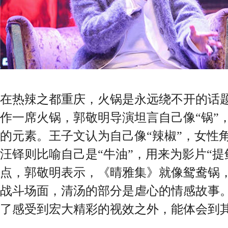
在热辣之都重庆，火锅是永远绕不开的话
作一席火锅，郭敬明导演坦言自己像“锅”
的元素。王子文认为自己像“辣椒”，女性
汪铎则比喻自己是“牛油”，用来为影片“提
点，郭敬明表示，《晴雅集》就像鸳鸯锅
战斗场面，清汤的部分是虐心的情感故事
了感受到宏大精彩的视效之外，能体会到