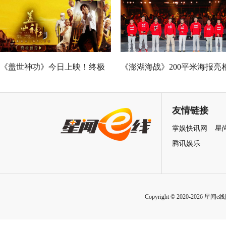
王”现场爆笑开大
《盖世神功》今日上映！终极
《澎湖海战》200平米海报亮
海报预告双发鸡飞狗跳笑癫江
中国电影120周年活力之夜
湖
友情链接
掌娱快讯网
星
腾讯娱乐
Copyright © 2020-2026 星闻e线网