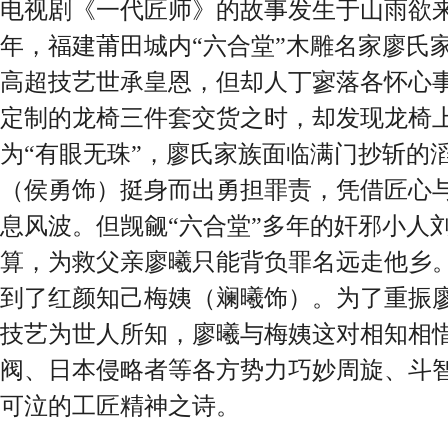
电视剧《一代匠师》的故事发生于山雨欲来
年，福建莆田城内“六合堂”木雕名家廖氏
高超技艺世承皇恩，但却人丁寥落各怀心
定制的龙椅三件套交货之时，却发现龙椅
为“有眼无珠”，廖氏家族面临满门抄斩的
（侯勇饰）挺身而出勇担罪责，凭借匠心
息风波。但觊觎“六合堂”多年的奸邪小人
算，为救父亲廖曦只能背负罪名远走他乡
到了红颜知己梅姨（斓曦饰）。为了重振
技艺为世人所知，廖曦与梅姨这对相知相
阀、日本侵略者等各方势力巧妙周旋、斗
可泣的工匠精神之诗。