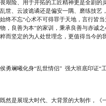
畏艰险、用于开拓的工匠精神更是全剧的
乱世、云波诡谲还是偏安一隅、磨练技艺
始终不忘“心术不可得罪于天地，言行皆当
物，良善为本”的家训，秉承良善与赤诚之
粹而坚定的为人处世理念，更值得当今的
侯勇斓曦化身“乱世情侣” 强大班底印证“
既然是展现大时代、大背景的大制作，《