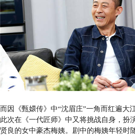
而因《甄嬛传》中“沈眉庄”一角而红遍大
此次在《一代匠师》中又将挑战自身，扮
贤良的女中豪杰梅姨。剧中的梅姨年轻时