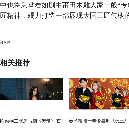
中也将秉承着如剧中莆田木雕大家一般“专
匠精神，竭力打造一部展现大国工匠气概
分享到
相关推荐
陶德燕主演黑马剧《樊笼》 首
春节档唯一粤语喜剧《夜王》