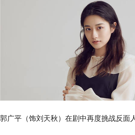
郭广平（饰刘天秋）在剧中再度挑战反面