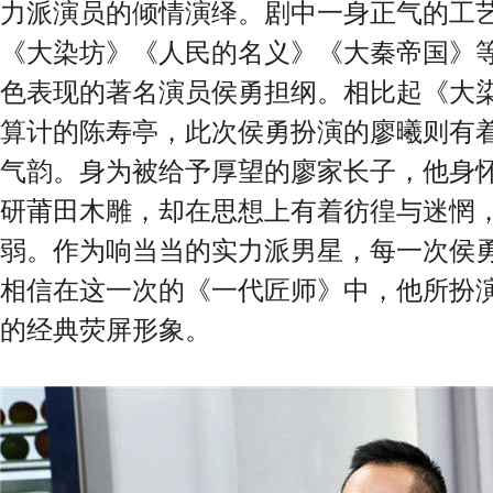
力派演员的倾情演绎。剧中一身正气的工
《大染坊》《人民的名义》《大秦帝国》
色表现的著名演员侯勇担纲。相比起《大
算计的陈寿亭，此次侯勇扮演的廖曦则有
气韵。身为被给予厚望的廖家长子，他身
研莆田木雕，却在思想上有着彷徨与迷惘
弱。作为响当当的实力派男星，每一次侯
相信在这一次的《一代匠师》中，他所扮
的经典荧屏形象。