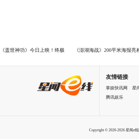
演蛇蝎美人扮相惊艳
广州路演 黄子华粤语“造梗
王”现场爆笑开大
《盖世神功》今日上映！终极
《澎湖海战》200平米海报亮
海报预告双发鸡飞狗跳笑癫江
中国电影120周年活力之夜
湖
友情链接
掌娱快讯网
星
腾讯娱乐
Copyright © 2020-2026 星闻e线网