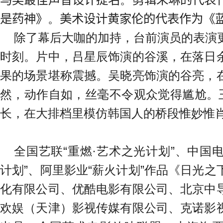
是药神》
。
美术设计黄家伦的代表作为《
除了幕后大咖的加持，台前演员的表演
时刻。片中，吕星辰饰演的谷溪，在落日
果的场景堪称震撼。吴晓亮饰演的谷亮，
然，动作自如，丝毫不令观众觉得尴尬。王
长，在大排档里模仿韩国人的桥段惟妙惟
全国艺联
“
重燃
·
艺术之光计划
”
、中国
计划
”
、阿里影业
“
薪火计划
”
作品《日光之
化有限公司、优酷电影有限公司、北京中
欢娱（天津）影视传媒有限公司、克诺影