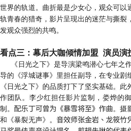
世界的轨道。曲折最是少女心，
观众可以
轨青春的猎奇，影片
呈现出的迷茫与撕裂
发观众强烈的共鸣。
看点三：幕后大咖倾情加盟
演员演
《日光之下》是导演梁鸣潜心七年之
导的《浮城谜事》里担任副导，在专业剧
《日光之下》的品质打下了坚实基础。此
作团队。李少红担任影片监制，娄烨的
制。
配乐丁可曾为《暴雪将至》作曲
。
摄
和《暴裂无声》。
音效师张金岩、龙筱竹
马奖最佳声音设计提名
。
剪辑朱琳的代表