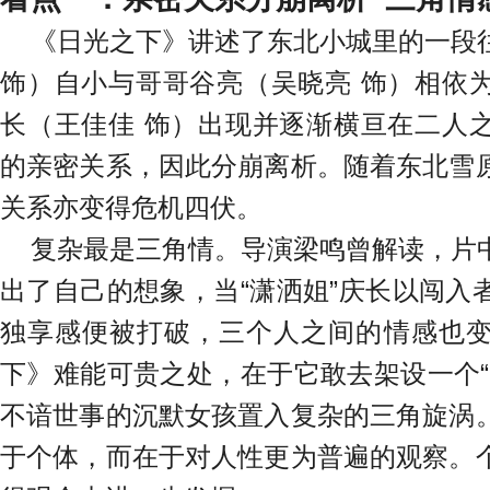
《日光之下》讲述了东北小城里的一段
饰）自小与哥哥谷亮（吴晓亮 饰）相依
长（王佳佳 饰）出现并逐渐横亘在二人
的亲密关系，因此分崩离析。随着东北雪
关系亦变得危机四伏。
复杂最是三角情。导演梁鸣曾解读，片
出了自己的想象，当“潇洒姐”庆长以闯入
独享感便被打破，三个人之间的情感也
下》难能可贵之处，在于它敢去架设一个“
不谙世事的沉默女孩置入复杂的三角旋涡
于个体，而在于对人性更为普遍的观察。