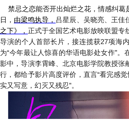
禁忌之恋能否开出灿烂之花，情感纠葛
日，
由梁鸣执导，
吕星辰、吴晓亮、王佳
之下》，
正式于
全国艺术电影放映联盟
专
导演的个人首部长片，接连揽获
27
项海
为“今年最让人惊喜的华语电影处女作”。
影中，导演李霄峰、北京电影学院教授张
行，都给予影片高度评价，直言“看完感觉
实又写意，幻灭又残忍”。