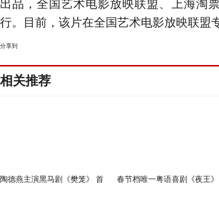
出品，全国艺术电影放映联盟、上海淘
行。目前，该片在全国艺术电影放映联盟
分享到
相关推荐
陶德燕主演黑马剧《樊笼》 首
春节档唯一粤语喜剧《夜王》
演蛇蝎美人扮相惊艳
广州路演 黄子华粤语“造梗
王”现场爆笑开大