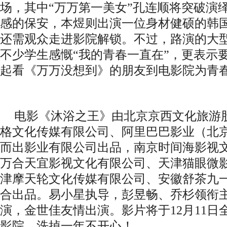
场，其中“万万第一美女”孔连顺将突破演
感的保安，本煜则出演一位身材健硕的韩
还需观众走进影院解锁。不过，路演的大型
不少学生感慨“我的青春一直在”，更表示要在
起看《万万没想到》的朋友到电影院为青春
电影《沐浴之王》由北京京西文化旅游
格文化传媒有限公司、阿里巴巴影业（北
而出影业有限公司出品，南京时间海影视
万合天宜影视文化有限公司、天津猫眼微
津摩天轮文化传媒有限公司、安徽舒茶九
合出品。
易小星执导，彭昱畅、乔杉领衔
演
，
金世佳友情出演。
影片将于
12月11
影院，洗掉一年不开心！