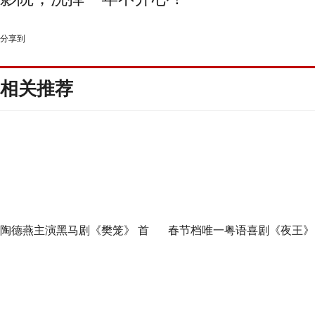
分享到
相关推荐
陶德燕主演黑马剧《樊笼》 首
春节档唯一粤语喜剧《夜王》
演蛇蝎美人扮相惊艳
广州路演 黄子华粤语“造梗
王”现场爆笑开大