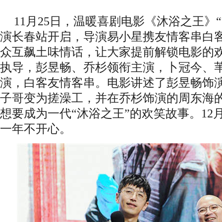
11月25日，温暖喜剧电影《沐浴之王》
演长春站开启，导演易小星携友情客串白
众互飙土味情话，让大家提前解锁电影的
执导，彭昱畅、乔杉领衔主演，卜冠今、
演
，
白客友情客串
。
电影
讲述了彭昱畅饰
子哥变为搓澡工，并在乔杉饰演
的
周东海
想要成为一代
“沐浴之王”的欢笑故事。
12
一年不开心。