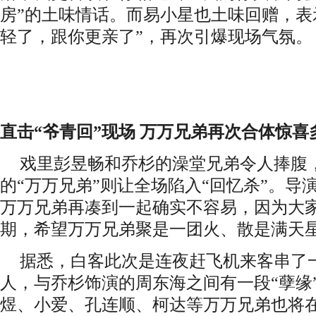
房”的土味情话。而易小星也土味回赠，表
轻了，跟你更亲了”，再次引爆现场气氛。
直击
“爷青回”现场 万万兄弟再次合体惊喜
戏里彭昱畅和乔杉的澡堂兄弟令人捧腹
的
“万万兄弟”则让全场陷入“回忆杀”。导
万万兄弟再凑到一起确实不容易，因为大
期，希望万万兄弟聚是一团火、散是满天
据悉，白客此次是连夜赶飞机来客串了
人，与乔杉饰演的周东海之间有一段
“孽
煜、小爱、孔连顺、柯达等万万兄弟也将