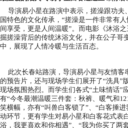
导演易小星在路演中表示，搓澡跟功夫
国特色的文化传承，
“搓澡是一件非常有
间享受，更是人间温暖”。而电影《沐浴之
掘搓澡背后的传统沐浴文化，并在公子哥
中，展现了人情冷暖与生活百态。
此次长春站路演，导演易小星与友情客
的预告片，还与现场学生们展开了
“洗具
现场氛围热烈。而学生们各式“土味情话”
有“今冬最潮温暖三件套：秋裤、暖气和12
笑横幅，亦有“
叫兽白客锁了
”
、
“
白客捶进
动环节，更有学生对易小星和白客花式表白
浴，我更喜欢和你相遇”、“我为你买了两