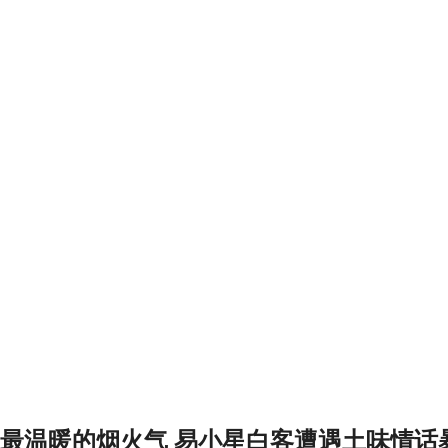
最温暖的烟火气
易小星白客遭遇土味情话