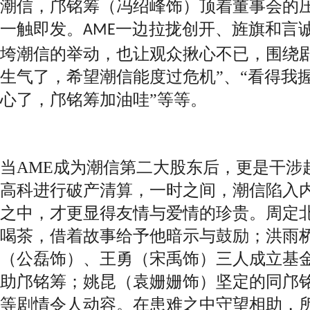
潮信，邝铭筹（冯绍峰饰）顶着董事会的
一触即发。
一边拉拢创开、旌旗和言
AME
垮潮信的举动，也让观众揪心不已，围绕剧
生气了，希望潮信能度过危机”、“看得我握
心了，邝铭筹加油哇”等等。
当
AME
成为潮信第二大股东后，更是干涉
高科进行破产清算，一时之间，潮信陷入
之中，才更显得友情与爱情的珍贵。周定
喝茶，借着故事给予他暗示与鼓励；洪雨
（公磊饰）、王勇（宋禹饰）三人成立基
助邝铭筹；姚昆（袁姗姗饰）坚定的同邝
等剧情令人动容。在患难之中守望相助，