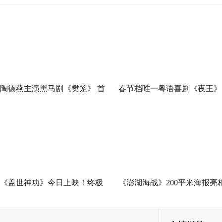
陶德燕主演黑马剧《樊笼》 首
春节档唯一粤语喜剧《夜王》
演蛇蝎美人扮相惊艳
广州路演 黄子华粤语“造梗
王”现场爆笑开大
《盖世神功》今日上映！终极
《澎湖海战》200平米海报亮
海报预告双发鸡飞狗跳笑癫江
中国电影120周年活力之夜