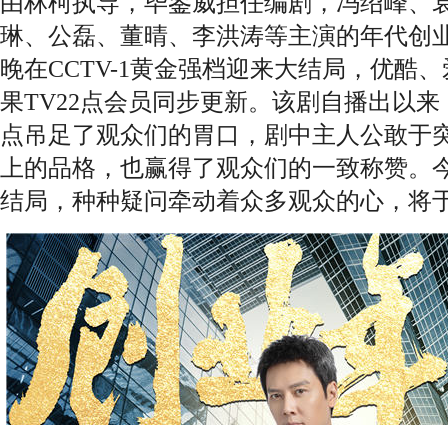
由林柯执导，毕鉴威担任编剧，冯绍峰、
琳、公磊、董晴、李洪涛等主演的年代创
晚在CCTV-1
黄金强档迎来大结局，优酷、
果
TV22
点会员同步更新。该剧自播出以来
点吊足了观众们的胃口，剧中主人公敢于
上的品格，也赢得了观众们的一致称赞。
结局，
种种疑问牵动着众多观众的心，将