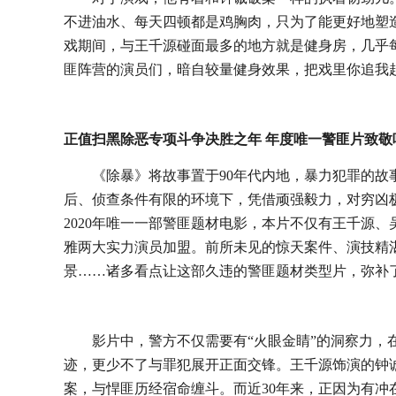
不进油水、每天四顿都是鸡胸肉，只为了能更好地塑
戏期间，与王千源碰面最多的地方就是健身房，几乎
匪阵营的演员们，暗自较量健身效果，把戏里你追我
正值扫黑除恶专项斗争决胜之年
年度唯一警匪片致敬
《除暴》将故事置于
9
0
年代内地，暴力犯罪的故
后、侦查条件有限的环境下，凭借顽强毅力，对穷凶
2
020
年唯一一部警匪题材电影，本片不仅有王千源、
雅两大实力演员加盟。前所未见的惊天案件、演技精
景
……诸多看点让这部久违的警匪题材类型片，弥补
影片中，警方不仅需要有
“火眼金睛”的洞察力
迹，更少不了与罪犯展开正面交锋
。王千源饰演的钟
案，与悍匪历经宿命缠斗。而近
3
0
年来，正因为有冲