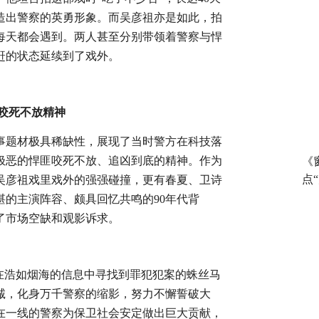
造出警察的英勇形象。而吴彦祖亦是如此，拍
每天都会遇到。两人甚至分别带领着警察与悍
赶的状态延续到了戏外。
咬死不放精神
事题材极具稀缺性，展现了当时警方在科技落
极恶的悍匪咬死不放、追凶到底的精神。作为
《
点
吴彦祖戏里戏外的强强碰撞，更有春夏、卫诗
湛的主演阵容、颇具回忆共鸣的
9
0
年代背
了市场空缺和观影诉求。
，在浩如烟海的信息中寻找到罪犯犯案的蛛丝马
诚，化身万千警察的缩影，努力不懈誓破大
在一线的警察为保卫社会安定做出巨大贡献，