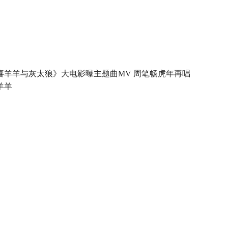
喜羊羊与灰太狼》大电影曝主题曲MV 周笔畅虎年再唱
羊羊