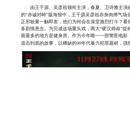
由王千源、吴彦祖领衔主演，春夏、卫诗雅主演
的“赤诚对峙”版海报中，王千源吴彦祖赤身肉搏气场
正邪较量一触即发，他们为何会在澡堂激烈打斗？看
多剧情悬念。为完成这场重头戏，两大“硬汉帅叔”提
面最多的地方是健身房。作为今年唯一一部警匪电影
追击到底的故事，以稀缺的9
0
年代暴力犯罪题材，强