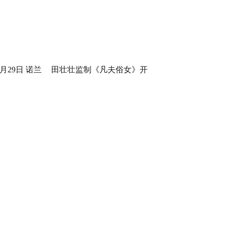
月29日 诺兰
田壮壮监制《凡夫俗女》开
身定制
机，一场回乡路，两代解心结
5月16日 金
戛纳紫毯见证中国AI影像力
打工！
量！导演曹译文《癫！》入围
世界AI电影节“第八艺术奖”
情链接