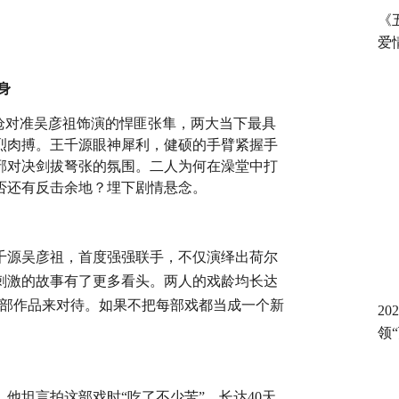
《
爱
身
枪对准吴彦祖饰演的悍匪张隼，两大当下最具
烈肉搏。王千源眼神犀利，健硕的手臂紧握手
邪对决剑拔弩张的氛围。二人为何在澡堂中打
否还有反击余地？埋下剧情悬念。
千源吴彦祖，首度强强联手，不仅演绎出荷尔
刺激的故事有了更多看头。两人的戏龄均长达
一部作品来对待。如果不把每部戏都当成一个新
2
领
他坦言拍这部戏时“吃了不少苦”，长达4
0
天