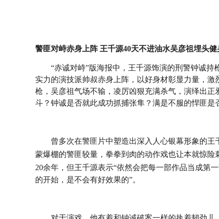
警匪对峙赤身上阵
王千源
40
天不进油水吴彦祖埋头健
“赤诚对峙”版海报中，王千源饰演的刑警钟诚持
实力的演技派帅叔赤身上阵，以好身材彰显力量，激
枪，吴彦祖气场不输，凌厉凶狠充满杀气，演绎出正
斗？钟诚是否就此成功抓捕张隼？满是不服的悍匪是
曾多次在警匪片中塑造出深入人心银幕形象的王
蒙爆棚的警匪较量，拳拳到肉的动作戏也让本就惊险
2
0
余年，但王千源表示
“依然会把每一部作品当成第
的开始，是不会有好效果的”。
对于演戏，他有着和钟诚破案一样的执着韧劲儿。