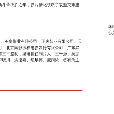
项斗争决胜之年，影片借此致敬了攻坚克难坚
咪
心
司、英皇影业有限公司、正夫影业有限公司、天
司、北京国影纵横电影发行有限公司、广东昇
韩三平监制，梁琳担任制片人，王千源、吴彦
李晓川、洪浚嘉、纪焕博、庞雨浓、答有为主