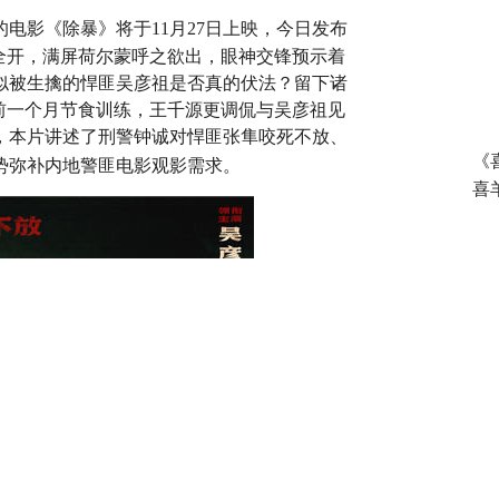
的电影《除暴》将于
11月27日上映，今日发布
全开，满屏荷尔蒙呼之欲出，眼神交锋预示着
似被生擒的悍匪吴彦祖是否真的伏法？留下诸
前一个月节食训练，王千源更调侃与吴彦祖见
，本片讲述了刑警钟诚对悍匪张隼咬死不放、
《
势弥补内地警匪电影观影需求。
喜