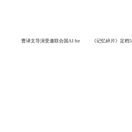
曹译文导演受邀联合国AI for
《记忆碎片》定档5
Good全球峰会 以AI影像传递向
神作IMAX首次量
善力量
电影《纵横四海》预售开启 周
《绵羊侦探团》定档
润发张国荣钟楚红巅峰演绎极
刚狼携全明星给羊
致情感！
友