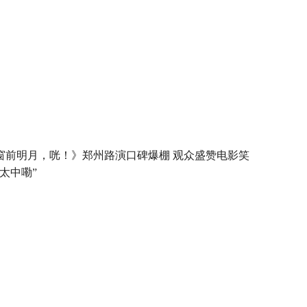
窗前明月，咣！》郑州路演口碑爆棚 观众盛赞电影笑
“太中嘞”