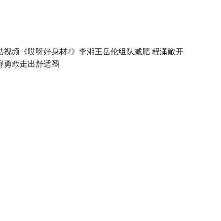
咕视频《哎呀好身材2》李湘王岳伦组队减肥 程潇敞开
扉勇敢走出舒适圈