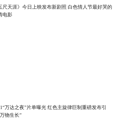
五尺天涯》今日上映发布新剧照 白色情人节最好哭的
情电影
021“万达之夜”片单曝光 红色主旋律巨制重磅发布引
“万物生长”