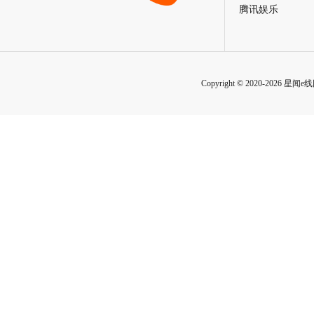
曹译文导演受邀联合国AI for
《记忆碎片》定档5月29日 诺
Good全球峰会 以AI影像传递向
神作IMAX首次量身定制
善力量
电影《纵横四海》预售开启 周
《绵羊侦探团》定档5月16日 
润发张国荣钟楚红巅峰演绎极
刚狼携全明星给羊打工！
致情感！
友情链接
掌娱快讯网
星
腾讯娱乐