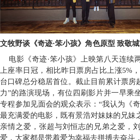
文牧野谈《奇迹·笨小孩》角色原型 致敬
电影《奇迹·笨小孩》上映第八天连续
上座率日冠，相比昨日票房占比上涨5%，
台口碑总分稳居首位。截止目前累计票房超
力”的路演现场，有位四刷影片并一
早
乘
专程参加
见面会
的观众表示：“我认为《奇
最
充满爱的电影
，既有
景浩对妹妹的
兄妹
亲情之
爱，张超
与刘恒志的
兄弟
之
爱，
爱，大家都是
带着
爱
为幸福去拼搏去奋斗