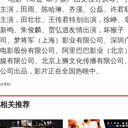
电影《奇迹·笨小孩》由文牧野执导、
主演，田雨、陈哈琳
、齐溪、公磊、许君