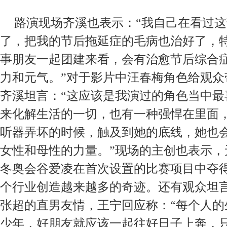
路演现场齐溪也表示：“我自己在看过
了，把我的节后拖延症的毛病也治好了，
事朋友一起团建来看，会有治愈节后综合
力和元气。”对于影片中汪春梅角色给观众
齐溪坦言：“
这应该是我演过的角色当中最
来
化解
生活的
一切，
也有
一种强悍在里面
听器弄坏的时候，
触及到她的底线，
她
也
女性和母性的力量
。
”现场的主创也表示
冬奥会谷爱凌在首次设置的比赛项目中夺
个行业创造越来越多的奇迹。还有观众坦
张超的直男友情，王宁回应称：“每个人的
少年，
好朋友
就应该
一起往好日子上奔，