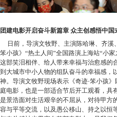
团建电影开启奋斗新篇章 众主创感悟中国
日前，导演文牧野、主演陈哈琳、齐溪
笨小孩》“热土人间”全国路演上海站“小家
这部笑泪相伴、给人带来幸福与治愈感的
到大城市中小人物的组队奋斗的幸福感，
神。导演文牧野现场表示《奇迹·笨小孩》
庭
电影，
也是一部适合节后开工观看，具
是
景浩
面对生活艰辛的不屈从
，
对待
甲方
容与平等交流，以及愚公移山、持之以恒