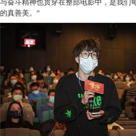
与奋斗精神也
贯穿在
整部
电影
中，是我们
的
真善美
。
”