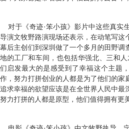
对于《奇迹·笨小孩》影片中这些真实
导演文牧野路演现场还表示，在动笔写这
幕后主创们到深圳做了一个多月的田野调
地的
工厂
和
车间，
也
包括华强北、
三和人
们启发
最大
的
是感受到
了幸福这个
主题
作，努力
打拼
创业的人都是为了
他们的家
追求幸福的欲望应该是
在
全世界人民
中
最
努力打拼的人都是原型，他们值得拥有更