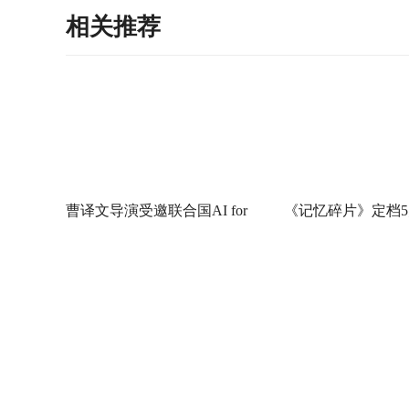
相关推荐
曹译文导演受邀联合国AI for
《记忆碎片》定档5
Good全球峰会 以AI影像传递向
神作IMAX首次量
善力量
电影《纵横四海》预售开启 周
《绵羊侦探团》定档