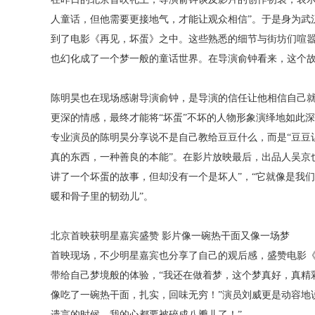
人童话，但他需要更接地气，才能让观众相信”。于是身为武
到了电影《再见，坏蛋》之中。这些熟悉的细节与街坊们喧嚣
也幻化成了一个梦一般的童话世界。在导演俞钟看来，这个
陈明昊也在现场感谢导演俞钟，是导演的信任让他相信自己
更深的情感，最终才能将
“坏蛋”不坏的人物形象演绎地如此
专业演员的陈明昊分享说不是自己教给豆豆什么，而是“豆豆
真的东西，一种善良的本能”。在影片放映最后，出品人吴京
讲了一个坏蛋的故事，但却没有一个是坏人”，“它就像是我
暖和骨子里的韧劲儿”。
北京首映获明星嘉宾盛赞
影片像一碗热干面又像一场梦
首映现场，不少明星嘉宾也分享了自己的观后感，盛赞电影
带给自己梦境般的体验，
“我还在做着梦，这个梦真好，真精
像吃了一碗热干面，扎实，回味无穷！”演员刘威更是动容地
遗言的时候，我的心都要被碎成八瓣儿了！”