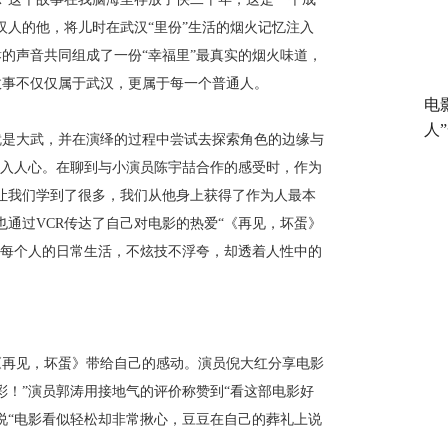
汉人的他，将儿时在武汉“里份”生活的烟火记忆注入
的声音共同组成了一份“幸福里”最真实的烟火味道，
故事不仅仅属于武汉，更属于每一个普通人。
电
人
就是大武，并在演绎的过程中尝试去探索角色的边缘与
深入人心。在聊到与小演员陈宇喆合作的感受时，作为
让我们学到了很多，我们从他身上获得了作为人最本
也通过
VCR
传达了自己对电影的热爱
“《再见，坏蛋》
们每个人的日常生活，不炫技不浮夸，却透着人性中的
《再见，坏蛋》带给自己的感动。演员倪大红分享电影
彩！”演员郭涛用接地气的评价称赞到“看这部电影好
说“电影看似轻松却非常揪心，豆豆在自己的葬礼上说