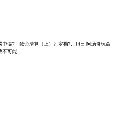
碟中谍7：致命清算（上）》定档7月14日 阿汤哥玩命
战不可能