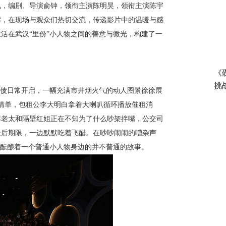
礼，编剧、导演俞钟，领衔主演陈明昊，领衔主演陈宇
席，在现场与观众们热切交流，传递影片中的温暖与感
生活在武汉
“里份”小人物之间的善意与微光，构建了一
《
挑
追债日常开启，一幅充满市井烟火气的动人图景徐徐展
生清单，包租公李大明白拿着大喇叭循环播放催租消
薛老太和隔壁红姐正在不知为了什么吵架拌嘴，公交司
最后期限，一边默默吃着飞醋。在吵吵闹闹的嘈杂声
正酝酿着一个普通小人物身边的并不普通的故事。