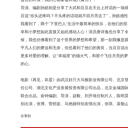
导演、编剧孙皓则是分享了大武和豆豆在天台上对话的一场
豆说
“你头还疼吗？不头疼的话咱就不回月亮去了”，孙皓感
我看到了，两个‘下里巴人’生活中最简单的快乐，在他们的
幸和小梦想如此直接又如此感动人心！演员唐诗逸也分享了令
候，我也仿佛看到了这个世界的梦想和希望，那一刻我像是跟
平凡人们的窘迫和无奈，但也看到了他们的善良，当豆豆说出
更多对爱的理解。让“幸福里”的烟火气，和那个飞往月亮的
的心。
电影《再见，坏蛋》由武汉好只大马猴影业有限公司、北京
任公司、湖北文化产业发展投资有限公司出品，北京金城国
联合出品。俞钟编剧、导演，赵毅、刘开珞任制片人，陈明
别出演，张博、菅纫姿、马艳丽特别友情出演，张琪
、
裴魁
分享到