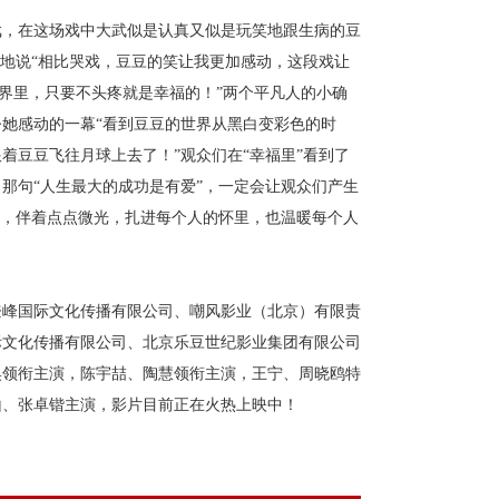
戏，在这场戏中大武似是认真又似是玩笑地跟生病的豆
性地说“相比哭戏，豆豆的笑让我更加感动，这段戏让
世界里，只要不头疼就是幸福的！”两个平凡人的小确
她感动的一幕“看到豆豆的世界从黑白变彩色的时
着豆豆飞往月球上去了！”观众们在“幸福里”看到了
那句“人生最大的成功是有爱”，一定会让观众们产生
梦，伴着点点微光，扎进每个人的怀里，也温暖每个人
登峰国际文化传播有限公司、嘲风影业（北京）有限责
际文化传播有限公司、北京乐豆世纪影业集团有限公司
昊领衔主演，陈宇喆、陶慧领衔主演，王宁、周晓鸥特
山
、
张卓锴主演
，影片目前正在火热上映中
！