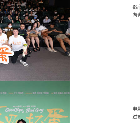
戳
向
电
过