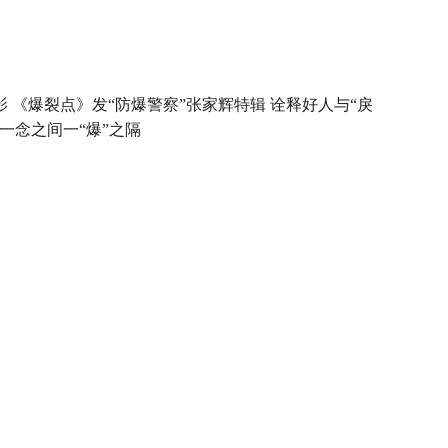
影 《爆裂点》发“防爆警察”张家辉特辑 诠释好人与“戾
”一念之间一“爆”之隔