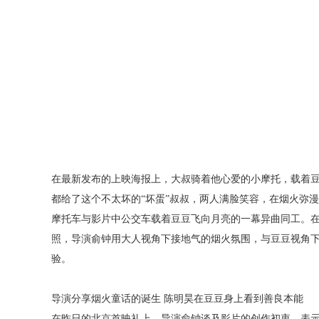
在最新发布的上映海报上，大叔骑着他心爱的小摩托，载着
都给了这个不太坏的
“坏蛋”叔叔，两人满脸笑容，在烟火弥
摩托车与影片中公交车载着豆豆飞向月亮的一幕异曲同工。
照，导演俞钟用大人视角下接地气的烟火氛围，与豆豆视角
验。
导演分享烟火童话的诞生
陈明昊在豆豆身上看到善良本能
在昨日的北京首映礼上，导演俞钟谈及影片的创作初衷，表