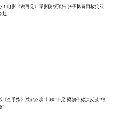
心！电影《说再见》曝影院版预告 张子枫冒雨救狗双
奔赴
影《金手指》成都路演“川味”十足 梁朝伟称演反派“很
瘾”