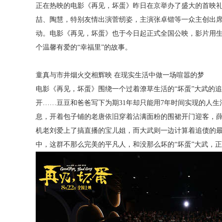
正在热映的电影《再见，坏蛋》昨日在京举办了盛大的首映
喆、陶慧，特别友情出演菅纫姿，主演张卓锴等一众主创出
动。电影《再见，坏蛋》也于今日起正式全国公映，影片用
个温馨有爱的“幸福里”的故事。
童真与市井烟火交相辉映
在现实生活中做一场喧嚣的梦
电影《再见，坏蛋》围绕一个过着潦草生活的
“坏蛋”大武的
开……豆豆和爸爸写下为期31年却只能用7年时间实现的人
息，开着包子铺的老唐依旧穿着沾满面粉的围裙开门迎客，
机老刘爱上了搞直播的宝儿姐，而大武则一边计算着追债的
中，这群不那么完美的平凡人，和没那么坏的“坏蛋”大武，