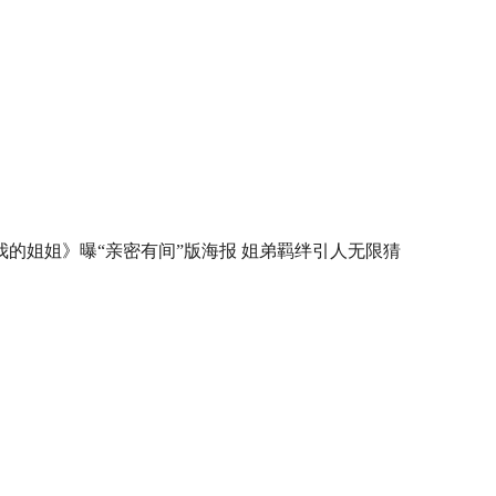
我的姐姐》曝“亲密有间”版海报 姐弟羁绊引人无限猜