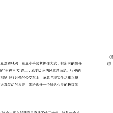
《
想
豆豆漂移驰骋，豆豆小手紧紧抓住大武，把所有的信任
漫的“幸福里”街道上，感受暖意的风吹过面庞。行驶的
在那辆飞往月亮的公交车上，童真与现实生活相互映
下天真梦幻的反差，带给观众一个触达心灵的极致体
示
“这个故事在我脑海里存放了快二十年，这是一个成