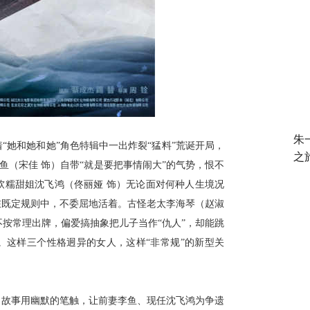
朱
着
“她和她和她”角色特辑中一出炸裂“猛料”荒诞开局，
之
鱼（宋佳 饰）自带“就是要把事情闹大”的气势，恨不
软糯甜姐沈飞鸿（佟丽娅 饰）无论面对何种人生境况
在既定规则中，不委屈地活着。古怪老太李海琴（赵淑
不按常理出牌，偏爱搞抽象把儿子当作“仇人”，却能跳
。这样三个性格迥异的女人，这样“非常规”的新型关
。故事用幽默的笔触，让前妻李鱼、现任沈飞鸿为争遗