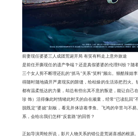
前妻现任婆婆三人成团荒诞开局
有笑有料走上意外旅途
是前任开撕现任的遗产争端？还是真假婆婆的伦理纠纷？随
三个女人剪不断理还乱的“抓马”关系“笑料”频出。狠酷辣姐李
得随时随地撬开严肃现实的隙缝，给枯燥的生活添把烈火。
都有温柔抵达的力量，却总有些出其不意的叛逆，能让自己
珍 饰）活得像此时情绪此时天的自在顽童，经常“已读乱回”
脱既定“婆媳”刻板，看见并体谅着李鱼、飞鸿的辛苦与不易
系，会给出我们怎样“反套路”的回答？
正如导演周铨所说，影片人物关系的错位是荒诞喜感的根源