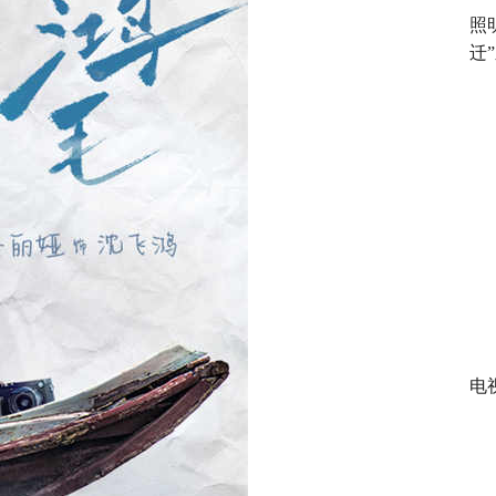
照
迁
电