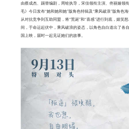
由蔡成杰、踢替编剧，周铨执导，宋佳领衔主演、佟丽娅领
毛》今日发布
“她和她和她”版角色特辑及“乘风破浪”版角色
从对抗竞争到互助同盟，将“荒诞”和“喜感”进行到底，嬉笑
间，于命运起伏中，乘风破浪的姿态，以角色自白道出了各自人
国上映，届时一起见证她们的故事。