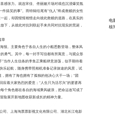
的喜感张力。就连宋佳、佟丽娅片场对戏也沉浸爆笑氛
一件搞笑的事”。而特辑结尾有“仇人”终成救赎的女性
在一起，却因惺惺相惜走向彼此救赎的道路，在真实的
电
轻放下，从彼此对抗到联起手来共同对抗现实的荒诞，
核
篇章
色海报。主要角色于各自人生的小船悉数登场，整体风
章的勇气。其中，每一封手写信都有所寓意，与观众形
干”当作人生信条的李鱼正乘船肆意游荡，似乎期待着
要快乐起航，随身携带照相机准备记录旅途的风景，试
道，拥有了海也拥有了孤独的他决心大干一场；“团
回应着大家热烈的爱意；“人生只为活尽兴”的婆婆再
的每个角色都在各自的海域乘风破浪，把命运改写成了
胆冒险展开新地图收获新成长的精神力量。
限公司、上海淘票票影视文化有限公司、湖北长江电影