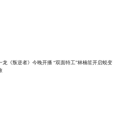
一龙《叛逆者》今晚开播 “双面特工”林楠笙开启蜕变
旅