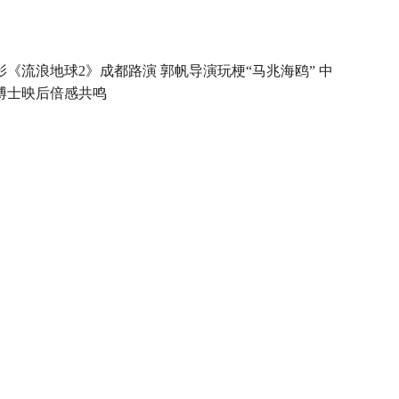
影《流浪地球2》成都路演 郭帆导演玩梗“马兆海鸥” 中
博士映后倍感共鸣