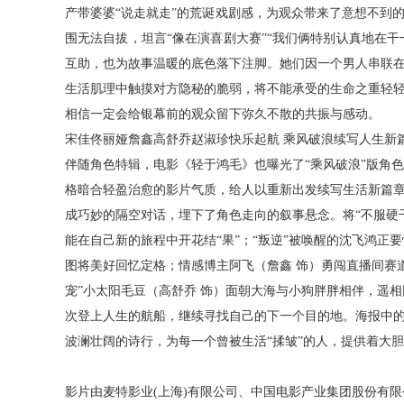
产带婆婆
“说走就走”的荒诞戏剧感，为观众带来了意想不到
围无法自拔，坦言“像在演喜剧大赛”“我们俩特别认真地在干
互助，也为故事温暖的底色落下注脚。她们因一个男人串联
生活肌理中触摸对方隐秘的脆弱，将不能承受的生命之重轻
相信一定会给银幕前的观众留下弥久不散的共振与感动。
宋佳佟丽娅詹鑫高舒乔赵淑珍快乐起航
乘风破浪续写人生新
伴随角色特辑，电影《轻于鸿毛》也曝光了
“乘风破浪”版角
格暗合轻盈治愈的影片气质，给人以重新出发续写生活新篇
成巧妙的隔空对话，埋下了角色走向的叙事悬念。将“不服硬
能在自己新的旅程中开花结“果”；“叛逆”被唤醒的沈飞鸿正
图将美好回忆定格；情感博主阿飞（詹鑫 饰）勇闯直播间赛
宠”小太阳毛豆（高舒乔 饰）面朝大海与小狗胖胖相伴，遥相
次登上人生的航船，继续寻找自己的下一个目的地。海报中
波澜壮阔的诗行，为每一个曾被生活“揉皱”的人，提供着大
影片由麦特影业
(上海)有限公司、中国电影产业集团股份有