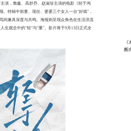
衔主演，詹鑫、高舒乔、赵淑珍主演的电影《轻于鸿
海报。特辑中前妻、现任、婆婆三个女人一台“好戏”，
怒骂间兼具深度与共鸣。海报则呈现众角色在生活洪流
生观念中的“轻”与“重”。影片将于9月13日正式全
《
断