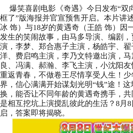
爆笑喜剧电影《奇遇》今日发布
“双
框了”版海报并官宣预售开启。本片讲述
冰 饰）与18岁的黄遇奇（王皓 饰）
发生的笑闹故事，由马多导演、编剧，
演，李梦、郑合惠子主演，杨皓宇、翟
洋、费启鸣主演，李乃文特邀出演，马
良、冯满、郝瀚、李飞主演，小沈阳友
重返青春，不做卷王尽情享受人生！少
界，信心满满开始谋划光明“钱”途！这
换，能否让不同年龄的黄遇奇携手，共
是相互挖坑上演搅乱彼此的生活？8月
启，答案即将揭晓。