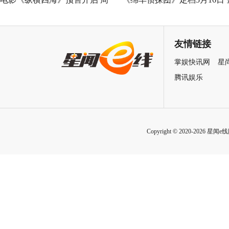
润发张国荣钟楚红巅峰演绎极
刚狼携全明星给羊打工！
致情感！
友情链接
掌娱快讯网
星
腾讯娱乐
Copyright © 2020-2026 星闻e线网