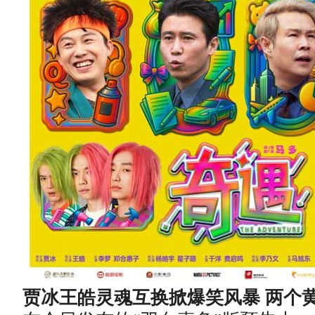
贾冰王皓灵魂互换掀爆笑风暴
两个