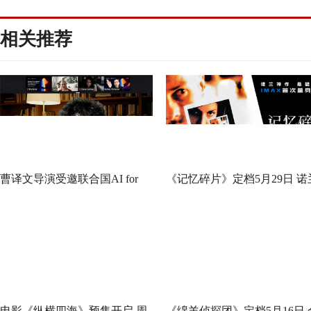
相关推荐
曹译文导演受邀联合国AI for
《记忆碎片》定档5月29日 诺
Good全球峰会 以AI影像传递向
神作IMAX首次量身定制
善力量
电影《纵横四海》预售开启 周
《绵羊侦探团》定档5月16日 