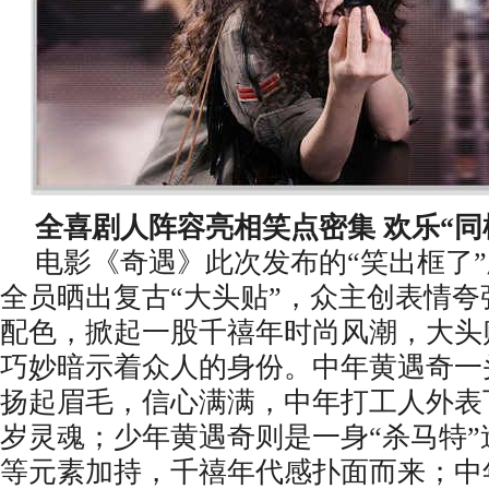
全喜剧人阵容亮相笑点密集
欢乐
“
电影《奇遇》此次发布的
“笑出框了
全员晒出复古“大头贴”，众主创表情
配色，掀起一股千禧年时尚风潮，大头
巧妙暗示着众人的身份。中年黄遇奇一
扬起眉毛，信心满满，中年打工人外表
岁灵魂；少年黄遇奇则是一身“杀马特
等元素加持，千禧年代感扑面而来；中