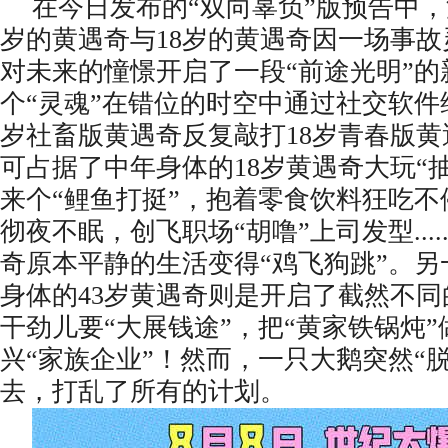
在今日发布的
“双向辜负”版预告中，
岁的黄遇奇与18岁的黄遇奇因一场事
对未来的憧憬开启了一段“前途光明”的
个“灵魂”在错位的时空中通过社交软件
岁社畜版黄遇奇反复敲打18岁青春版黄
可占据了中年身体的18岁黄遇奇大玩“
来个“鲤鱼打挺”，抱着零食饮料狂吃
彻夜不眠，创飞职场“胡噜”上司发型...
奇原本平静的生活变得“鸡飞狗跳”。
身体的43岁黄遇奇则是开启了截然不
干劲儿要“大展钱途”，把“黄家铁锅炖
兴“家族企业”！然而，一只大鹅突然“
去，打乱了所有的计划。