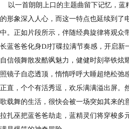
以一首朗朗上口的主题曲留下记忆，蓝
的形象深入人心，而这一特点也延续到了
中。正如片段所示，伴随经典旋律将观众
长蓝爸爸化身DJ打碟拉满节奏感，开启新
自信领舞散发酷飒魅力，健健时刻举铁炫耀
照镜子自恋透顶，惰惰呼呼大睡超绝松弛
正直，个个有活秀逗，欢乐满满溢出屏。
歌载舞的生活，很快会被一场突如其来的
拉扎巫把蓝爸爸劫走，蓝精灵们将穿梭多