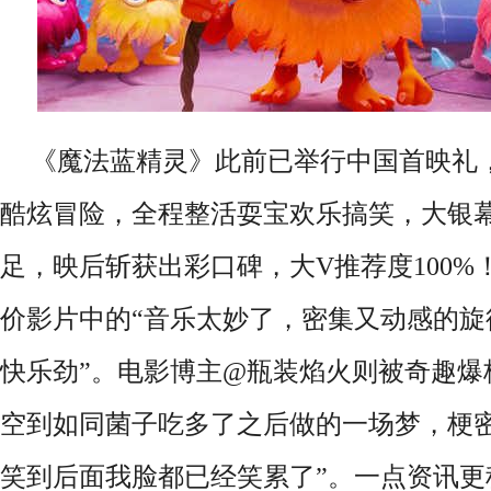
《魔法蓝精灵》此前已举行中国首映礼
酷炫冒险，全程整活耍宝欢乐搞笑，大银
足，映后斩获出彩口碑，大V推荐度100
价影片中的“音乐太妙了，密集又动感的旋
快乐劲”。电影博主@瓶装焰火则被奇趣爆
空到如同菌子吃多了之后做的一场梦，梗
笑到后面我脸都已经笑累了”。一点资讯更