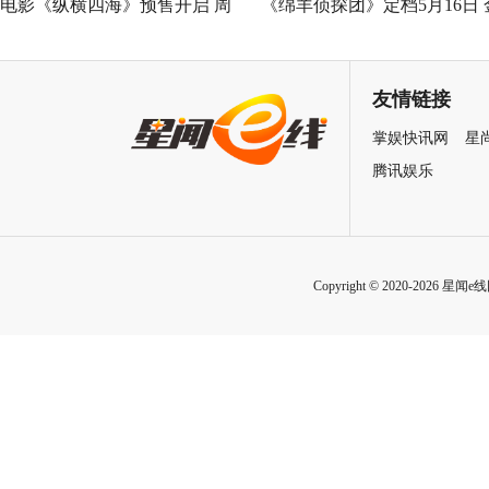
电影《纵横四海》预售开启 周
《绵羊侦探团》定档5月16日 
润发张国荣钟楚红巅峰演绎极
刚狼携全明星给羊打工！
致情感！
友情链接
掌娱快讯网
星
腾讯娱乐
Copyright © 2020-2026 星闻e线网