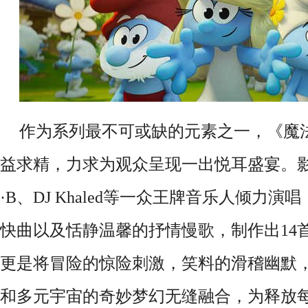
作为系列最不可或缺的元素之一，《魔
益求精，力求为观众呈现一出悦耳盛宴。
·B、DJ Khaled等一众王牌音乐人倾力
快曲以及恬静温馨的抒情慢歌，制作出14
更是将冒险的惊险刺激，笑料的滑稽幽默
和多元宇宙的奇妙梦幻无缝融合，为释放