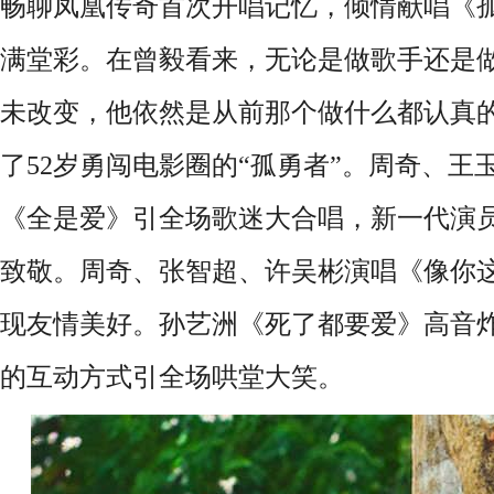
畅聊凤凰传奇首次开唱记忆，倾情献唱《
满堂彩。在曾毅看来，无论是做歌手还是
未改变，他依然是从前那个做什么都认真的
了52岁勇闯电影圈的“孤勇者”。周奇、王
《全是爱》引全场歌迷大合唱，新一代演
致敬。周奇、张智超、许吴彬演唱《像你
现友情美好。孙艺洲《死了都要爱》高音
的互动方式引全场哄堂大笑。