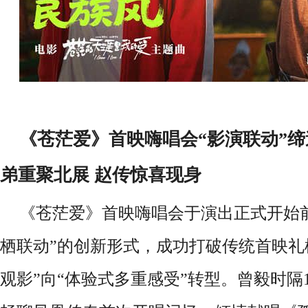
《
苍茫爱
》
首映嗨唱会
“影演联动”
弟重聚北展 赵传惊喜现身
《苍茫爱》
首映
嗨唱会于演出正式开始
栖联动”的创新形式，成功打破传统首映礼
观影”向“体验式多重感受”转型。曾毅时隔1