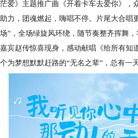
茫爱》主题推广曲《开着卡车去爱你》，
助力，团魂燃起，嗨唱不停。片尾大合唱更
场”，全场绿旋风环绕，随节奏整齐挥舞，
嘉宾赵传惊喜现身，感动献唱《给所有知
个为梦想默默赶路的“无名之辈”，总有一