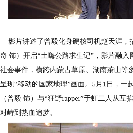
影片讲述了曾毅化身硬核司机赵天涯，
奇
饰）开启
“土嗨公路求生记”，影片融入
社会事件，横跨内蒙古草原、湖南茶山等
呈现“移动的国家地理”画面。5月1日，一
（曾毅 饰）与“狂野rapper”于虹二人从
对峙到热血追梦。