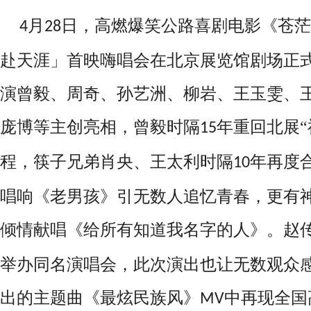
月
日，高燃爆笑公路喜剧电影
《苍茫
4
28
赴天涯」首映嗨唱会在北京展览馆剧场
正
演曾毅、周奇、孙艺洲、柳岩
、
王玉雯、
庞博等主创
亮相，
曾毅时隔
年重回北展“
15
程，筷子兄弟肖央、王太利时隔
年再度
10
唱响《老男孩》引无数人追忆青春，更有
倾情献唱《给所有知道我名字的人》。赵
举办同名演唱会，此次演出也让无数观众
出的主题曲《最炫民族风》
中再现全国
MV