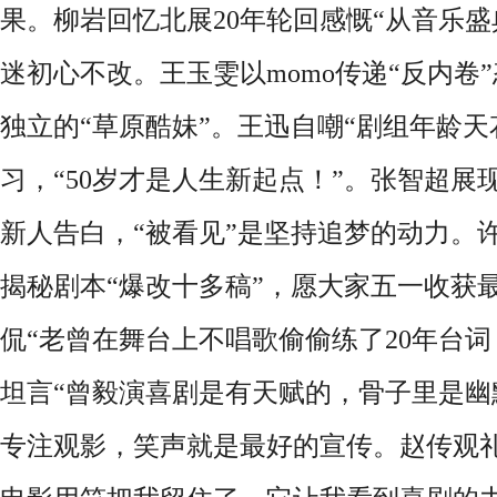
果。柳岩回忆北展20年轮回感慨“从音乐盛
迷初心不改。王玉雯以momo传递“反内卷
独立的“草原酷妹”。
王迅自嘲
“剧组年龄天
习，
“50岁才是人生新起点！”
。
张智超展
新人告白，
“被看见”是坚持追梦的动力。
揭秘剧本“爆改十多稿”，愿大家五一收获
侃
“
老曾
在舞台上不唱歌
偷偷练了
20年台
坦言
“
曾毅演喜剧是有天赋的，骨子里是幽
专注观影，笑声就是最好的宣传
。
赵传
观