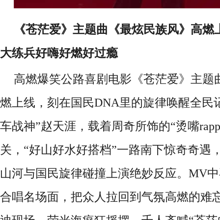
《
苍茫爱
》
主题曲《最炫民族风》高燃
大练兵好嗨好燃好过瘾
高燃爆笑公路喜剧电影
《
苍茫爱
》
主题
燃上线，
刻在国民
DNA里的旋律唤醒全民
车战神
”赵天涯，载着
周奇所饰的
“
烫嘴
rapp
关，
“好山好水好搭档”一路南下惊奇奇遇
山河与
国民
旋律碰撞
上演绝妙反应。
MV
合唱名场面，把众人拉回到气氛高燃的难