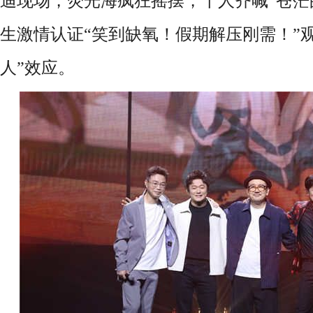
迪现场，荧光海疯狂摇摆，千人齐喊“苍茫
生激情认证“笑到缺氧！假期解压刚需！”
人”效应。