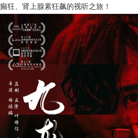
癫狂、肾上腺素狂飙的视听之旅！