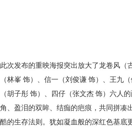
此次发布的重映海报突出放大了龙卷风（古
（林峯 饰）、信一（刘俊谦 饰）、王九（
（胡子彤 饰）、四仔（张文杰 饰）六人
角、盈泪的双眸、结痂的疤痕，共同拼凑出
酷的生存法则。犹如凝血般的深红色基底