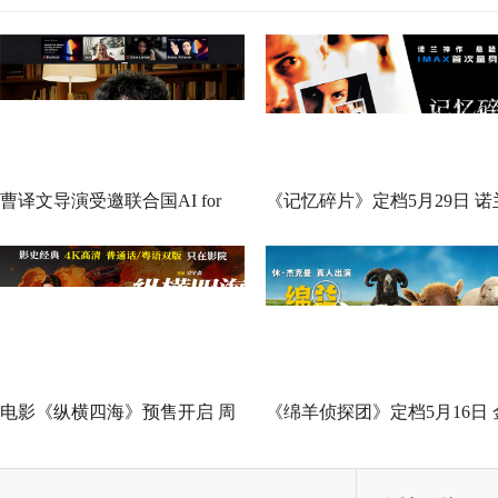
曹译文导演受邀联合国AI for
《记忆碎片》定档5月29日 诺
Good全球峰会 以AI影像传递向
神作IMAX首次量身定制
善力量
电影《纵横四海》预售开启 周
《绵羊侦探团》定档5月16日 
润发张国荣钟楚红巅峰演绎极
刚狼携全明星给羊打工！