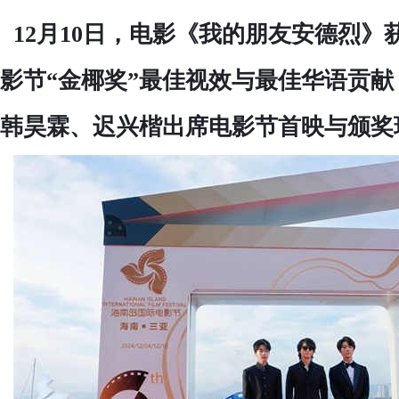
12月10日，
电影《我的朋友安德烈》
影节“金椰奖”最佳视效与最佳华语贡
韩昊霖、迟兴楷出席电影节首映与颁奖