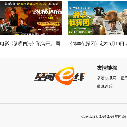
Good全球峰会 以AI影像传递向
神作IMAX首次量身定制
善力量
电影《纵横四海》预售开启 周
《绵羊侦探团》定档5月16日 
润发张国荣钟楚红巅峰演绎极
刚狼携全明星给羊打工！
致情感！
友情链接
掌娱快讯网
星
腾讯娱乐
Copyright © 2020-2026 星闻e线网