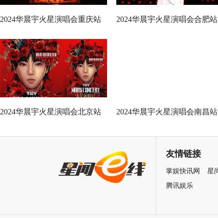
2024华晨宇火星演唱会重庆站
2024华晨宇火星演唱会合肥站
圆满结束 国风四面台将登鸟巢
双场圆满落幕 七夕限定惊喜
新章待启
锁再聚国风盛宴
2024华晨宇火星演唱会北京站
2024华晨宇火星演唱会南昌站
官宣 鸟巢四面台强势回归辟国
双场火热唱响 开启四面台极
风新篇
国风音乐盛宴
友情链接
掌娱快讯网
星
腾讯娱乐