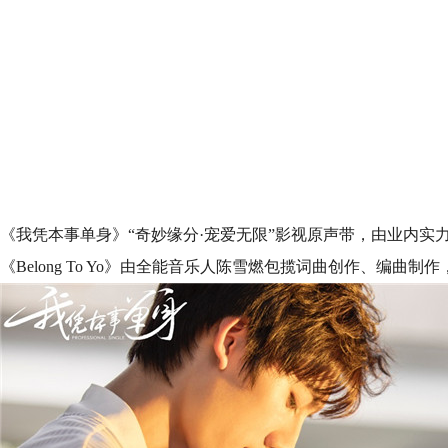
《我凭本事单身》“奇妙缘分·宠爱无限”影视原声带，由业内