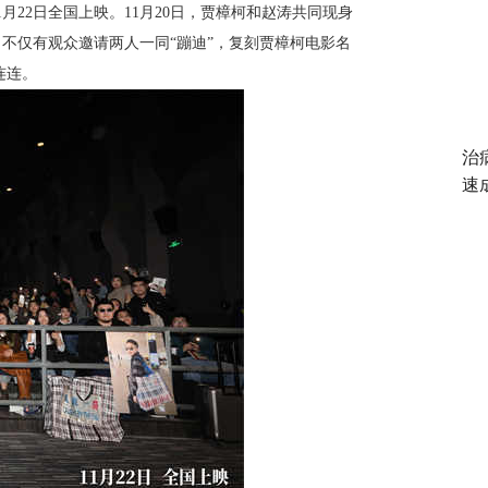
1
月
22
日全国上映。
11
月
20
日，贾樟柯和赵涛共同现身
不仅有观众邀请两人一同“蹦迪”，复刻贾樟柯电影名
连连。
治
速