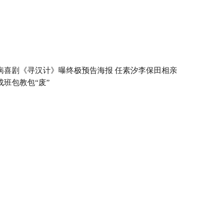
病喜剧《寻汉计》曝终极预告海报 任素汐李保田相亲
成班包教包“废”