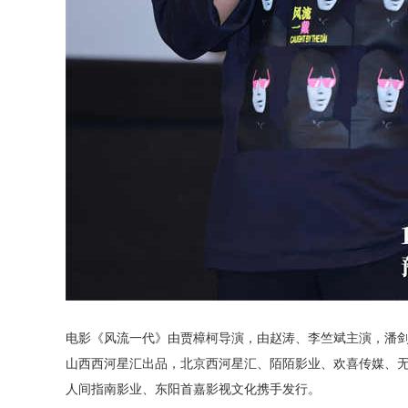
电影《风流一代》由贾樟柯导演，由赵涛、李竺斌主演，潘
山西西河星汇出品，北京西河星汇、陌陌影业、欢喜传媒、
人间指南影业、东阳首嘉影视文化携手发行。