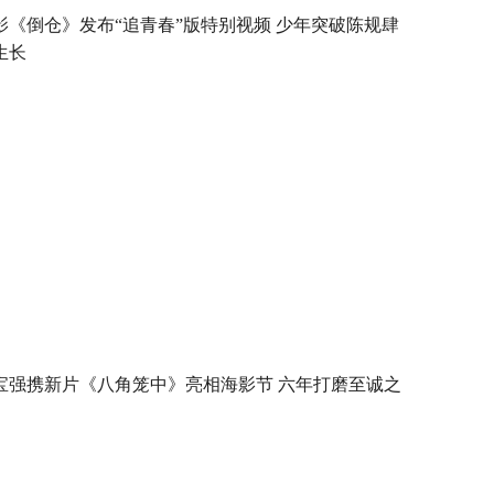
影《倒仓》发布“追青春”版特别视频 少年突破陈规肆
生长
宝强携新片《八角笼中》亮相海影节 六年打磨至诚之