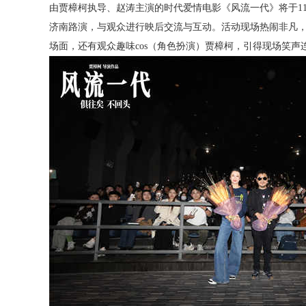
由贾樟柯执导、赵涛主演的时代爱情电影《风流一代》将于
1
济南路演，与观众进行映后交流与互动。活动现场热闹非凡，
场面，还有观众趣味
cos
（角色扮演）贾樟柯，引得现场笑声