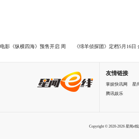
善力量
电影《纵横四海》预售开启 周
《绵羊侦探团》定档5月16日 
润发张国荣钟楚红巅峰演绎极
刚狼携全明星给羊打工！
致情感！
友情链接
掌娱快讯网
星
腾讯娱乐
Copyright © 2020-2026 星闻e线网