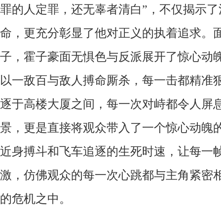
罪的人定罪，还无辜者清白”，不仅揭示了
命，更充分彰显了他对正义的执着追求。
子，霍子豪面无惧色与反派展开了惊心动
以一敌百与
敌人
搏命厮杀，每一击都精准
逐
于高楼大厦之间，每一次
对峙
都
令人屏
景
，
更是直接将
观众
带
入
了一个
惊心动魄
近身搏斗
和
飞车追逐的生死时速，
让
每一
激
，
仿佛观众的每一次心跳都与主角紧密
的危机之中。