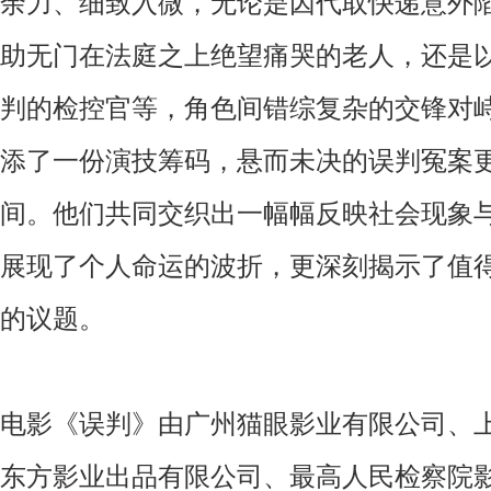
余力、细致入微，无论是因代取快递意外
助无门在法庭之上绝望痛哭的老人，还是
判的检控官等，
角色间
错综复杂的
交锋对
添了一份演技筹码，
悬而未决的误判冤案
间。
他们共同交织出一幅幅反映社会现象
展现了个人命运
的波折
，更深刻揭示了值
的议题。
电影《误判》由
广州猫眼影业有限公司
、
东方影业出品有限公司
、
最高人民检察院