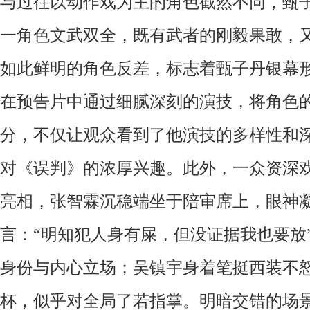
与过往以动作戏为主的角色截然不同，甄
一角色文武双全，既有武者的刚毅果敢，
如此鲜明的角色反差，标志着
甄子丹银幕
在预告片中
通过细腻深刻的演技，将角色
分
，不仅让观众
看
到了他演技的多样性和
对《误判》的浓厚兴趣。
此外，一众资深
亮相，张智霖沉稳端坐于陪审席上，眼神
言：
“明知犯人身有屎，但没证据我也要放
身份与内心立场；吴镇宇身着笔挺西装不
杯，似乎对全局了若指掌。明暗交错的场