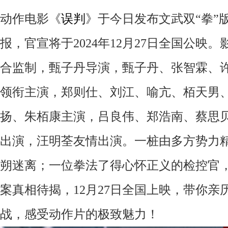
动作
电影《
误判
》于今日发布文武双
“拳”
报，官宣将于2024年
12月27日
全国公映。
合监制，甄子丹导演，甄子丹、张智霖、
领衔主演，郑则仕、刘江、喻亢、栢天男
扬、朱栢康主演，吕良伟、郑浩南、蔡思
出演，汪明荃友情出演。
一桩由多方势力
朔迷离；一位拳法了得心怀正义的检控官
案真相待揭，
12月27日全国上映，带你
战，感受动作片的极致魅力！