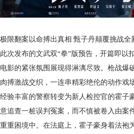
极限翻案以命搏出真相
甄子丹颠覆挑战全
此次发布的文武双
“拳”版预告，开篇即以
电影的紧张氛围展现得淋漓尽致
。
枪战
爆
肉搏激战交织，一连串精彩绝伦的动作戏
经验丰富的警察转变为新人检控官的霍子
意追查一桩误判冤案，而不慎被卷入由案
重重困境中。
在法庭上，霍子豪身着法袍