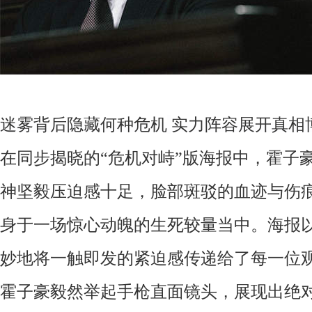
迷雾背后隐藏何种危机
实力阵容展开真相
在同步揭晓的
“危机对峙”版海报中，霍子
神坚毅压迫感十足，脸部斑驳的血迹与伤
身于一场惊心动魄的生死较量当中。海报
妙地将一触即发的紧迫感传递给了每一位
霍子豪毅然举起手枪直面镜头，展现出绝