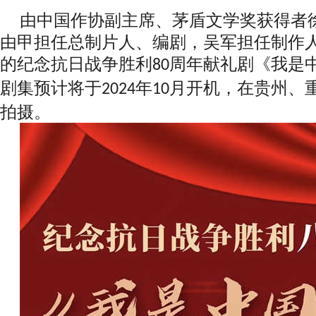
由中国作协副主席、茅盾文学奖获得者
由甲担任总制片人、编剧，吴军担任制作
的纪念抗日战争胜利
周年献礼剧《我是
80
剧集预计将于
年
月开机，在贵州、
2024
10
拍摄。