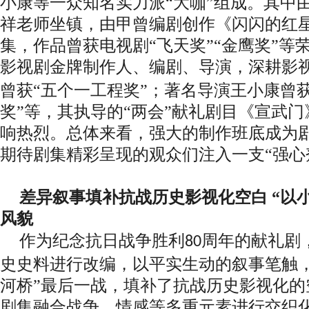
小康等一众知名实力派
“大咖”组成。其中
祥老师坐镇，由甲曾编剧创作《闪闪的红
集，作品曾获电视剧“飞天奖”“金鹰奖”等
影视剧金牌制作人、编剧、导演，深耕影
曾获“五个一工程奖”；著名导演王小康曾获
奖”等，其执导的“两会”献礼剧目《宣武
响热烈。总体来看，强大的制作班底成为
期待剧集精彩呈现的观众们注入一支“强心
差异叙事填补抗战历史影视化空白
“以
风貌
作为纪念抗日战争胜利
周年的献礼剧
80
史史料进行改编，以平实生动的叙事笔触，
河桥”最后一战，填补了抗战历史影视化的
剧集融合战争、情感等多重元素进行交织