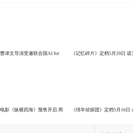
曹译文导演受邀联合国AI for
《记忆碎片》定档5月29日 诺
Good全球峰会 以AI影像传递向
神作IMAX首次量身定制
善力量
电影《纵横四海》预售开启 周
《绵羊侦探团》定档5月16日 
润发张国荣钟楚红巅峰演绎极
刚狼携全明星给羊打工！