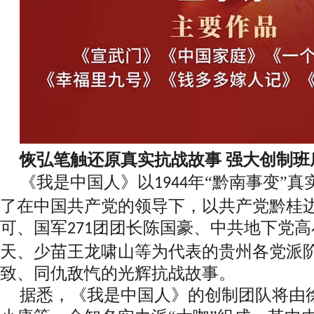
恢弘笔触还原真实抗战故事
强大创制班
《我是中国人》以
年“黔南事变”
1944
了在中国共产党的领导下，以共产党黔桂
可、国军
团团长陈国豪、中共地下党高
271
天、少苗王龙啸山等为代表的贵州各党派
致、同仇敌忾的光辉抗战故事。
据悉，《我是中国人》的创制团队将由