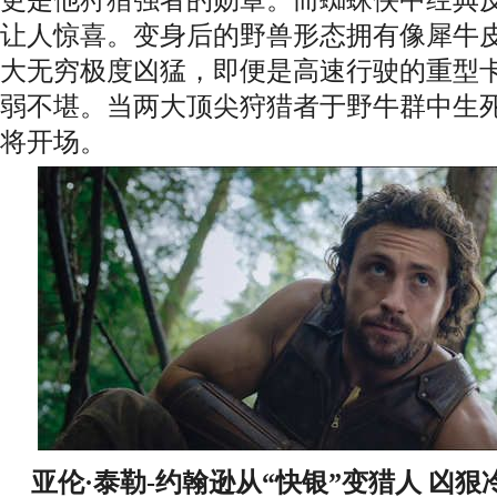
让人惊喜。变身后的野兽形态拥有像犀牛
大无穷极度凶猛，即便是高速行驶的重型
弱不堪。当两大顶尖狩猎者于野牛群中生
将开场。
亚伦·泰勒-约翰逊从“快银”变猎人 凶