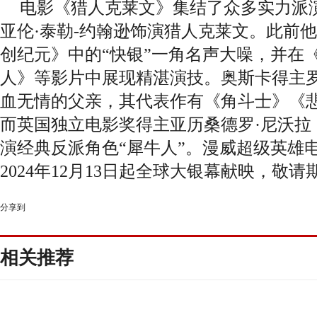
电影《猎人克莱文》集结了众多实力派
亚伦·泰勒-约翰逊饰演猎人克莱文。此前
创纪元》中的“快银”一角名声大噪，并在
人》等影片中展现精湛演技。奥斯卡得主罗
血无情的父亲，其代表作有《角斗士》《
而英国独立电影奖得主亚历桑德罗·尼沃拉
演经典反派角色“犀牛人”。漫威超级英雄
2024年12月13日起全球大银幕献映，敬请
分享到
相关推荐