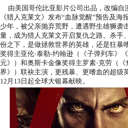
由美国哥伦比亚影片公司出品，改编自
《猎人克莱文》发布“血脉觉醒”预告及海
少年，被父亲抛弃荒野，遭遇野生雄狮袭
量，成为猎人克莱文开启复仇之路。杀手、匪徒
份之下，是做拯救世界的英雄，还是狂暴
奖得主亚伦·泰勒-约翰逊（《子弹列车》
元》）和奥斯卡金像奖得主罗素·克劳（《
界》）联袂主演，更残暴、更嗜血的超级英
12月13日起全球大银幕献映。