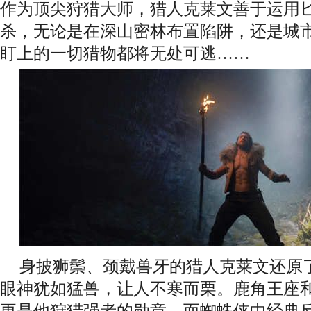
作为顶尖狩猎大师，猎人克莱文善于运用
杀，无论是在深山密林布置陷阱，还是城
盯上的一切猎物都将无处可逃……
身披狮鬃、颈戴兽牙的猎人克莱文还原
眼神犹如猛兽，让人不寒而栗。鹿角王座
更是他狩猎强者的勋章。而蜘蛛侠中经典