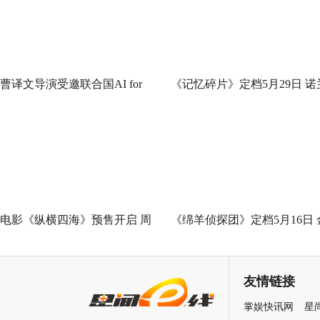
曹译文导演受邀联合国AI for
《记忆碎片》定档5月29日 诺
Good全球峰会 以AI影像传递向
神作IMAX首次量身定制
善力量
电影《纵横四海》预售开启 周
《绵羊侦探团》定档5月16日 
润发张国荣钟楚红巅峰演绎极
刚狼携全明星给羊打工！
致情感！
友情链接
掌娱快讯网
星