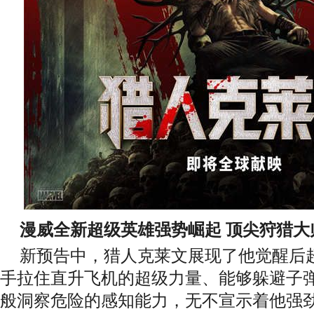
漫威全新超级英雄强势崛起 顶尖狩猎大
新预告中，猎人克莱文展现了他觉醒后
手拉住直升飞机的超级力量、能够躲避子
般洞察危险的感知能力，无不宣示着他强