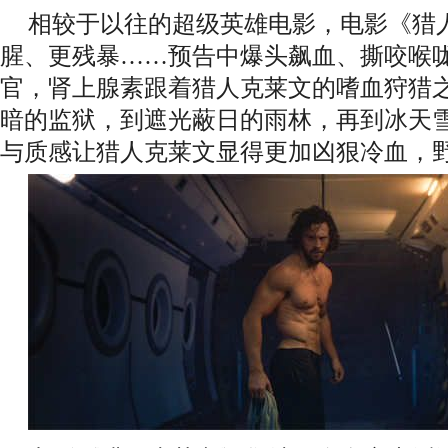
相较于以往的超级英雄电影，电影《猎
腥、更残暴……预告中爆头飙血、撕咬喉
官，肾上腺素跟着猎人克莱文的嗜血狩猎
暗的监狱，到遮光蔽日的雨林，再到冰天
与质感让猎人克莱文显得更加凶狠冷血，