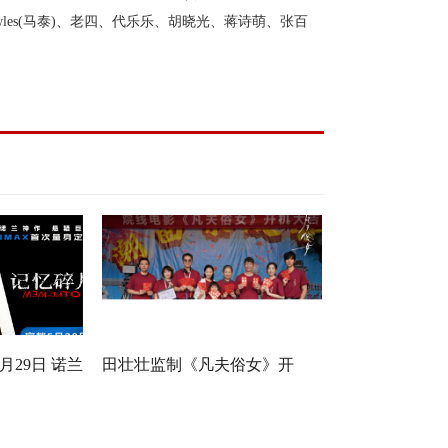
owles(马泰)
、
老四
、
代乐乐
、
胡晓光
、
蒋诗萌
、
张百
月29日 诺兰
田壮壮监制《凡夫俗女》开
身定制
机，一场回乡路，两代解心结