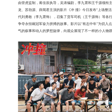
由管虎监制，蒋佳辰执导，吴涛编剧，李九霄和王千源领衔
龙、苏劲源、薛闻君主演的影片《冲
·撞》今日发布“上场整
代刘勇敢（李九霄饰），召集了货车司机（王千源饰）等各
争夺永恒碗冠军奋力拼搏的故事。影片以“有志中年”为切入
气的叙事和动人的梦想旋律，向观众展现了不一样的小人物