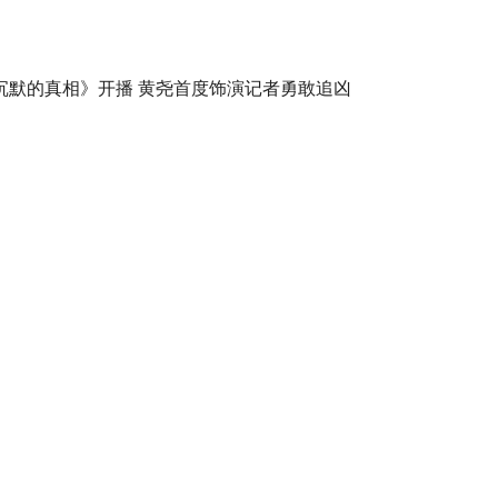
沉默的真相》开播 黄尧首度饰演记者勇敢追凶