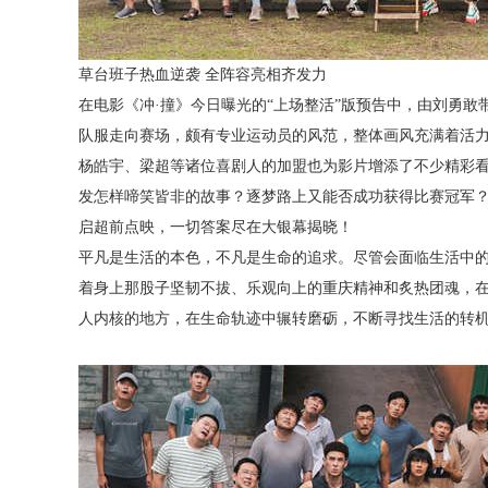
草台班子热血逆袭
全阵容亮相齐发力
在电影《冲
·撞》今日曝光的“上场整活”版预告中，由刘勇
队服走向赛场，颇有专业运动员的风范，整体画风充满着活
杨皓宇、梁超等诸位喜剧人的加盟也为影片增添了不少精彩
发怎样啼笑皆非的故事？逐梦路上又能否成功获得比赛冠军？据悉影片
启超前点映，
一切答案尽在大银幕揭晓！
平凡是生活的本色，不凡是生命的追求。尽管会面临生活中
着身上那股子坚韧不拔、乐观向上的重庆精神和炙热团魂，
人内核的地方，在生命轨迹中辗转磨砺，不断寻找生活的转