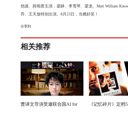
劲源、薛闻君主演，
梁静
、
李雪琴
、
梁龙
、
Matt William Kn
乔
、
王天放
特别出演。
8月23日，当燃好笑！
分享到
相关推荐
曹译文导演受邀联合国AI for
《记忆碎片》定档5
Good全球峰会 以AI影像传递向
神作IMAX首次量
善力量