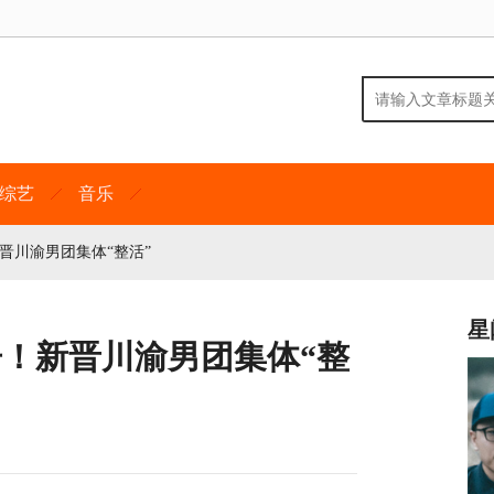
综艺
音乐
晋川渝男团集体“整活”
星
告！新晋川渝男团集体“整