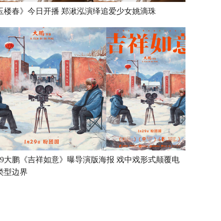
玉楼春》今日开播 郑湫泓演绎追爱少女姚滴珠
129大鹏《吉祥如意》曝导演版海报 戏中戏形式颠覆电
类型边界