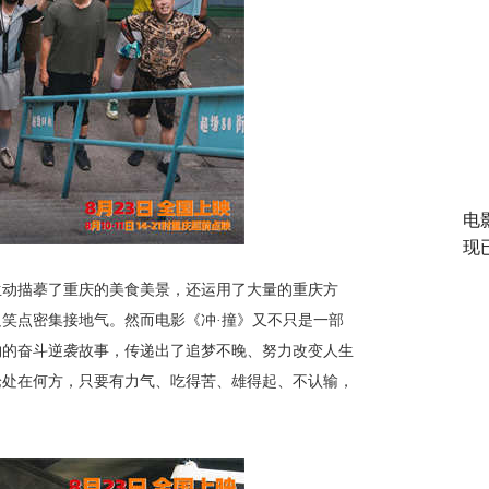
电
现
生动描摹了重庆的美食美景，还运用了大量的重庆方
足笑点密集接地气。然而电影《冲
·撞》又不只是一部
物的奋斗逆袭故事，传递出了追梦不晚、努力改变人生
论处在何方，只要
有力气
、
吃得苦
、
雄得起
、
不
认输
，