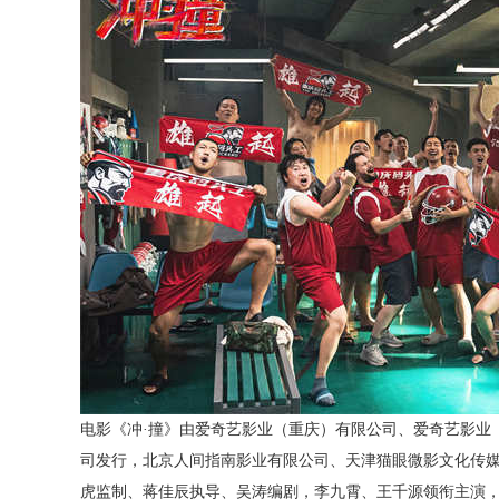
电影《冲
·撞》由爱奇艺影业（重庆）有限公司、爱奇艺影业
司发行，北京人间指南影业有限公司、天津猫眼微影文化传
虎监制、蒋佳辰执导、吴涛编剧，李九霄、王千源领衔主演