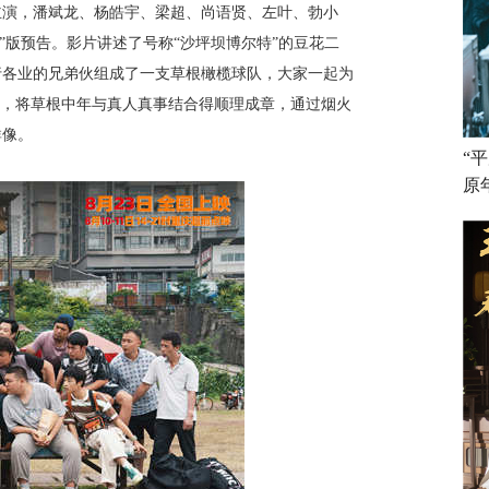
主演，潘斌龙、杨皓宇、梁超、尚语贤、左叶、勃小
活”版预告。影片讲述了号称“沙坪坝博尔特”的豆花二
行各业的兄弟伙组成了一支草根橄榄球队，大家一起为
点，将草根中年与真人真事结合得顺理成章，通过烟火
群像。
“
原