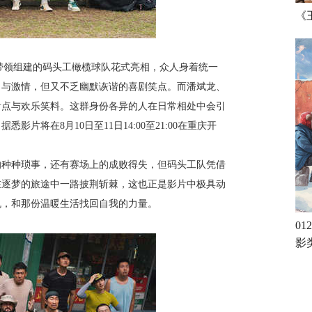
《
敢带领组建的码头工橄榄球队花式亮相，众人身着统一
力与激情，但又不乏幽默诙谐的喜剧笑点。而潘斌龙、
看点与欢乐笑料。这群身份各异的人在日常相处中会引
将在8月10日至11日14:00至21:00在重庆开
的种种琐事，还有赛场上的成败得失，但码头工队凭借
在逐梦的旅途中一路披荆斩棘，这也正是影片中极具动
机，和那份温暖生活找回自我的力量。
0
影