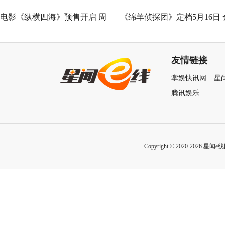
电影《纵横四海》预售开启 周
《绵羊侦探团》定档5月16日 
润发张国荣钟楚红巅峰演绎极
刚狼携全明星给羊打工！
致情感！
友情链接
掌娱快讯网
星
腾讯娱乐
Copyright © 2020-2026 星闻e线网