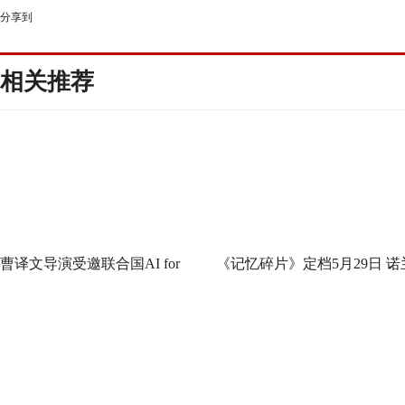
分享到
相关推荐
曹译文导演受邀联合国AI for
《记忆碎片》定档5月29日 诺
Good全球峰会 以AI影像传递向
神作IMAX首次量身定制
善力量