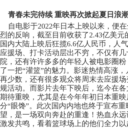
青春未完待续 重映再次掀起夏日浪
自电影于2022年日本上映以来，便
烈的反响，截至目前收获了2.43亿美元
国内大陆上映后狂揽6.6亿人民币，人
应援场、打卡活动层出不穷，不仅有几
院，还有许许多多的年轻人被电影圈粉
了一把“灌篮”的魅力。影迷热情高涨
再少数，还有很多观众将周末去应援场
规活动。而影片去年下映后，迄今在各
期待重映，尤其是在今年年初日本重映
分“眼馋”。此次国内内地也终于宣布
望，是一场双向奔赴的重逢！热血永远
激发共鸣，看着篮球场上的他们全力以