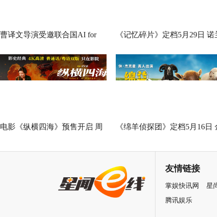
曹译文导演受邀联合国AI for
《记忆碎片》定档5月29日 诺
Good全球峰会 以AI影像传递向
神作IMAX首次量身定制
善力量
电影《纵横四海》预售开启 周
《绵羊侦探团》定档5月16日 
润发张国荣钟楚红巅峰演绎极
刚狼携全明星给羊打工！
致情感！
友情链接
掌娱快讯网
星
腾讯娱乐