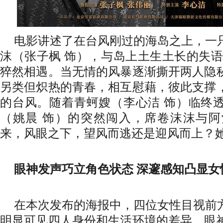
电影讲述了在台风刚过的海岛之上，一
沫（张子枫 饰），与岛上土生土长的失语
猝然相遇。当无情的风暴逐渐撕开两人隐
另类但炽热的青春，相互慰藉，彼此支撑
的台风。随着青蚵嫂（李心洁 饰）临终
（姚晨 饰）的突然闯入，席卷沫沫与
来，风眼之下，望风而逃还是迎风而上？
眼神发声巧立角色状态 深邃感知凸显女
在本次发布的海报中，四位女性目视前
明显可见四人身份和生活环境的差异，眼