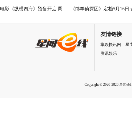
电影《纵横四海》预售开启 周
《绵羊侦探团》定档5月16日 
润发张国荣钟楚红巅峰演绎极
刚狼携全明星给羊打工！
致情感！
友情链接
掌娱快讯网
星
腾讯娱乐
Copyright © 2020-2026 星闻e线网