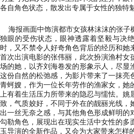
各自角色状态，散发出专属于女性的独特
海报画面中饰演都市女孩林沫沫的张子
独眼的受伤状态，眼神透露着坚毅与决
时，又不禁令人好奇角色背后的经历和她
首次出演电影的张伟丽，此次扮演渔村女
场的她，以齐刘海卷发的形象示人，尽显
这份自然的松弛感，为影片带来了一抹亮
青蚵嫂，作为一位长年劳作的渔家女，她
上有着生活压力所带来的隐忍与懦怯。姚
致，气质姣好，不同于外在的靓丽光线，
出一丝无奈之感，与其他角色形成鲜明的
勾勒角色，展现出在现实生活中女性的多
玉导演的全新作品，又会为大家带来怎样