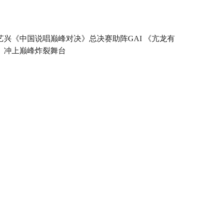
艺兴《中国说唱巅峰对决》总决赛助阵GAI 《亢龙有
》冲上巅峰炸裂舞台