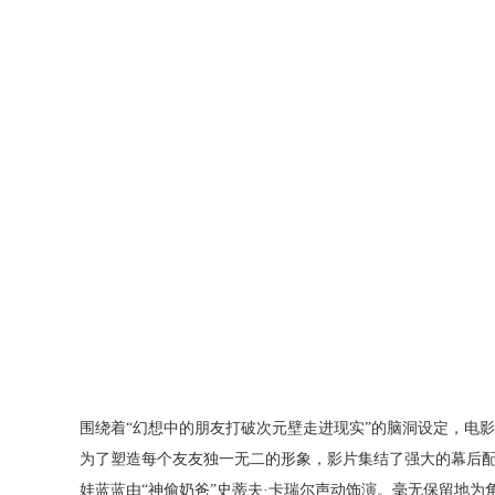
围绕着“幻想中的朋友打破次元壁走进现实”的脑洞设定，电
为了塑造每个友友独一无二的形象，影片集结了强大的幕后
娃蓝蓝由“神偷奶爸”史蒂夫·卡瑞尔声动饰演。毫无保留地为