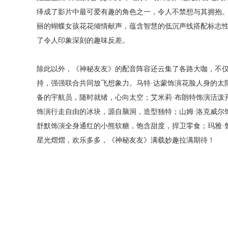
绎成了影片中最可爱有趣的角色之一，令人不禁想与其拥抱。“
丽的蝴蝶女孩花花倾情献声，蕴含智慧的低沉声线搭配标志
了令人印象深刻的趣味反差。
除此以外，《神秘友友》的配音阵容还云集了各路大咖，不
持，强强联合共同放飞想象力。马特·达蒙饰演花脸人身的太
备的宇航员，随时就绪，心向太空；艾米莉·布朗特饰演活泼
饰演行走自由的冰块，源自脑洞，造型独特；山姆·洛克威尔
舒默饰演全身通红的小熊软糖，饱含甜度，捍卫零食；玛雅·
星光熠熠，欢乐多多，《神秘友友》满载妙趣拉满期待！
《神秘友友》由美国派拉蒙影片公司出品，约翰·卡拉辛斯基执
尔、菲比·沃勒-布里奇、马特·达蒙、乔治·克鲁尼、艾米莉·
利等参与配音，将于6月
1
5日正式上映，敬请期待。
分享到