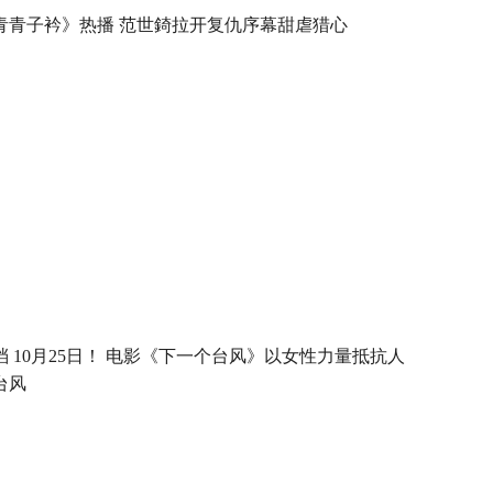
青青子衿》热播 范世錡拉开复仇序幕甜虐猎心
档 10月25日！ 电影《下一个台风》以女性力量抵抗人
台风