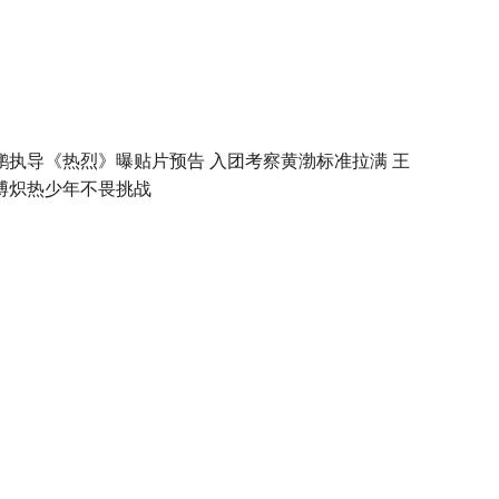
鹏执导《热烈》曝贴片预告 入团考察黄渤标准拉满 王
博炽热少年不畏挑战