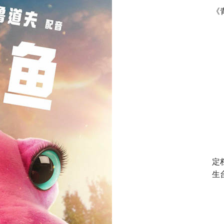
《
定
生