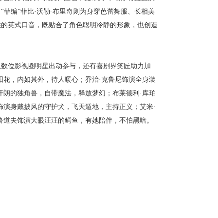
菲编”菲比·沃勒-布里奇则为身穿芭蕾舞服、长相美
性的英式口音，既贴合了角色聪明冷静的形象，也创造
仅数位影视圈明星出动参与，还有喜剧界笑匠助力加
阳花，内如其外，待人暖心；乔治·克鲁尼饰演全身装
开朗的独角兽，自带魔法，释放梦幻；布莱德利·库珀
饰演身戴披风的守护犬，飞天遁地，主持正义；艾米·
鲁道夫饰演大眼汪汪的鳄鱼，有她陪伴，不怕黑暗。
导，瑞安·雷诺兹、凯莱·弗莱明主演，史蒂夫·卡瑞
布朗特、布莱德利·库珀、山姆·洛克威尔、布莱克·莱弗