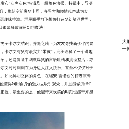
发布“
友声友色
”特辑及一组角色海报。特辑中，导演
阵容，集结空前豪华卡司，各界大咖倾情献声成为友
笑语趣味拉满。群星联手放飞想象打造梦幻脑洞世界，
5日银幕释放缤纷幻想魔法！
大
与男子卡尔文结识，并随之踏上为友友寻找新伙伴的冒
一
，卡尔文有笑有暖实力“带孩”，完美诠释了一个逗趣
介绍，还是冒险中幽默爆笑的言语吐槽和搞怪整活，亦
卡尔文时时刻刻在为身边人注入快乐。甚至不仅仅对于
。如此鲜明立体的角色，在瑞安·雷诺兹的精湛演绎
“他懂得利用自身的魅力去吸引观众，并且能够演绎许
准把握，最重要的是，他能带来欢笑的时刻也能带来感