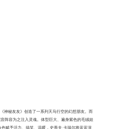
影《神秘友友》创造了一系列天马行空的幻想朋友。而
配音阵容为之注入灵魂。体型巨大、遍身紫色的毛绒娃
角色赋予活力、搞笑、温暖，史蒂夫·卡瑞尔将蓝蓝演