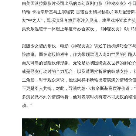
由美国派拉蒙影片公司出品的奇幻喜剧电影《神秘友友》今日
约翰·卡拉辛斯基与主演瑞安·雷诺兹出镜揭秘影片幕后配音
友“中之人”，逗乐演绎各放异彩注入灵魂，戏里戏外皆欢声
集欢乐温暖于一体献上年度奇妙合家欢，《神秘友友》6月
1
跟随少女碧的步伐，电影《神秘友友》讲述了她机缘巧合下
险故事。而在这段旅程中，作为带领碧进入奇幻世界的引路人
而又可靠的冒险伙伴形象。无论是起初围绕友友世界的耐心
或是寻友行动时的全力配合，以及遭遇挫折后的鼓励支持，
主角碧，对于观众来说，他也同样不断输出着满满的情绪价值
下更是引人共鸣，对此，导演约翰·卡拉辛斯基高度评价道：
多演员做不到的情感转折，他对表演时机有着不可思议的精
动。”