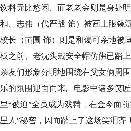
饮料无比悠闲
、
而老老金则是身处明
和、志伟（代严战
饰）被画上眼镜
校长（苗圃
饰）则是和蔼可亲地被
板之前、老沈头戴安全帽仿佛已踏上
亲
友们
形象分明地围绕在父女俩周围
乐的氛围迎面而来。电影中诸多
笑匠
里
“被迫”全员成为戏精，在金今面前
星人”秘密，因而踏上了这场笑泪齐