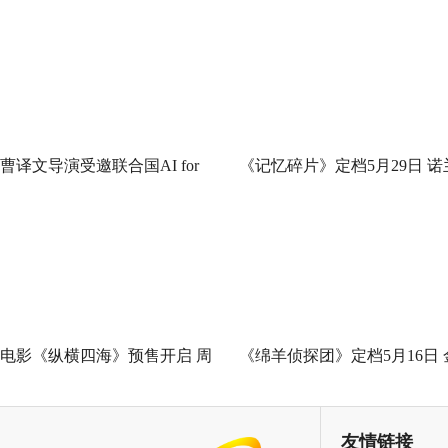
曹译文导演受邀联合国AI for
《记忆碎片》定档5月29日 诺
Good全球峰会 以AI影像传递向
神作IMAX首次量身定制
善力量
电影《纵横四海》预售开启 周
《绵羊侦探团》定档5月16日 
润发张国荣钟楚红巅峰演绎极
刚狼携全明星给羊打工！
致情感！
友情链接