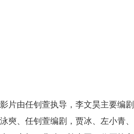
影片
由任钊萱执导，李文昊主要编剧
泳奭、任钊萱编剧，贾冰、左小青、