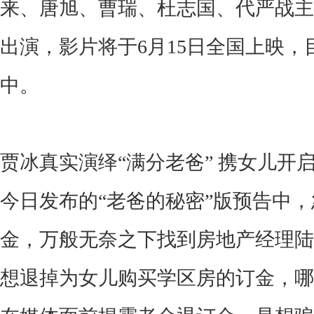
来、唐旭、曹瑞、杜志国、代严战主
出演，
影片
将于
6月15日全国上映
中。
贾冰真实演绎
“满分老爸” 携女儿开
今日发布的
“
老爸的秘密
”版预告
中，
金，万般无奈之下找到房地产经理陆
想退掉为女儿购买学区房的订金
，哪