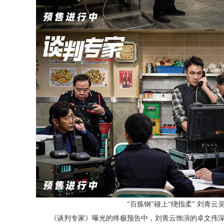
“百炼钢”碰上“绕指柔” 刘青
《谈判专家》曝光的终极预告中，
刘青云饰演的卓文伟