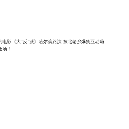
剧电影《大“反”派》哈尔滨路演 东北老乡爆笑互动嗨
全场！