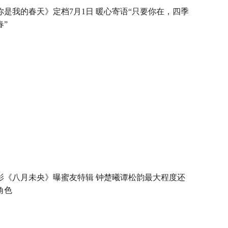
你是我的春天》定档7月1日 暖心寄语“只要你在，四季
春”
影《八月未央》曝蜜友特辑 钟楚曦谭松韵最大程度还
角色