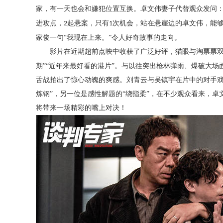
家，有一天也会和嫌犯位置互换。卓文伟妻子代替观众发问
进攻点，
起悬案，只有
次机会，站在悬崖边的卓文伟，能
2
1
家俊一句“我现在上来。”令人好奇故事的走向。
影片在近期超前点映中收获了广泛好评，猫眼与淘票票
期”“近年来最好看的港片”。与以往突出枪林弹雨、爆破大
舌战拍出了惊心动魄的爽感。刘青云与吴镇宇在片中的对手戏
炼钢”，另一位是感性解题的“绕指柔”，在不少观众看来，
将带来一场精彩的嘴上对决！