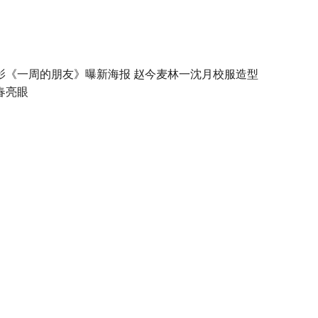
影《一周的朋友》曝新海报 赵今麦林一沈月校服造型
春亮眼