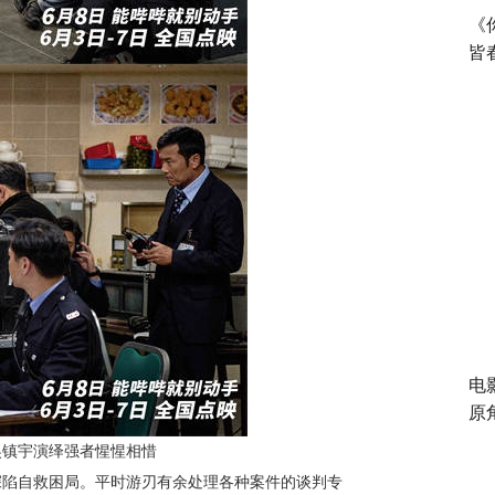
《
皆
电
原
云吴镇宇演绎强者惺惺相惜
深陷自救困局。平时游刃有余处理各种案件的谈判专