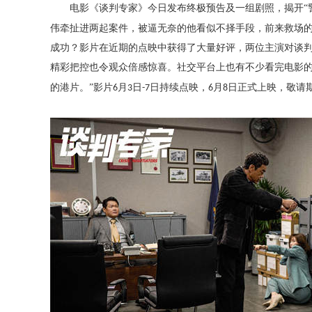
电影《谈判专家》今日发布终极预告
及一组剧照
，揭开
伟牵扯进两起案件，被逼无奈的他看似不择手段，前来救场
成功？影片在近期的点映中获得了大量好评，两位主演对谈
精彩把控也令观众倍感惊喜。社交平台上也有不少看完电影的
的港片。
”影片
月
日
日持续点映，
月
日正式上映，敬请
6
3
-7
6
8