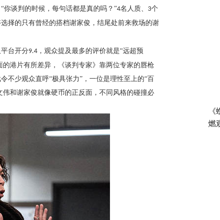
：
“你谈判的时候，每句话都是真的吗？”
名人质、
个
4
3
够选择的只有曾经的搭档谢家俊，结尾处前来救场的谢
双平台开分
，观众提及最多的评价就是“远超预
9.4
场面的港片有所差异，《谈判专家》靠两位专家的唇枪
令不少观众直呼“极具张力”，一位是理性至上的“百
卓文伟和谢家俊就像硬币的正反面，不同风格的碰撞必
《
燃