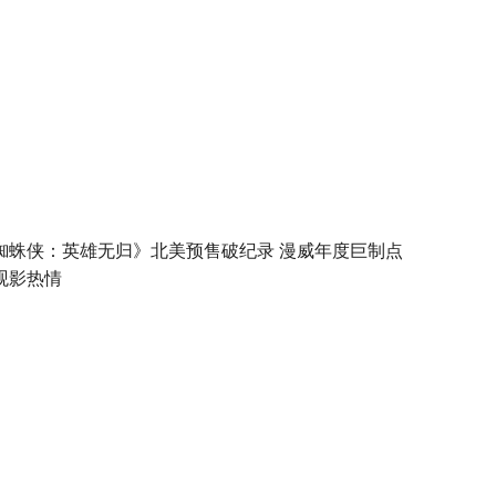
蜘蛛侠：英雄无归》北美预售破纪录 漫威年度巨制点
观影热情