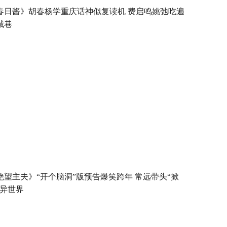
春日酱》胡春杨学重庆话神似复读机 费启鸣姚弛吃遍
城巷
绝望主夫》“开个脑洞”版预告爆笑跨年 常远带头“掀
”异世界