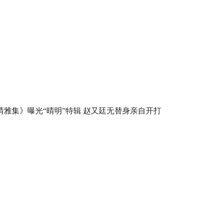
晴雅集》曝光“晴明”特辑 赵又廷无替身亲自开打