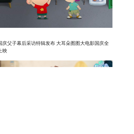
国庆父子幕后采访特辑发布 大耳朵图图大电影国庆全
上映