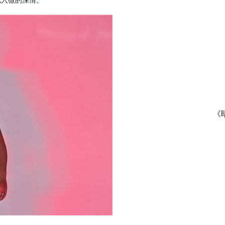
腻入微的深情。
《