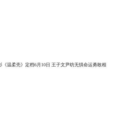
影《温柔壳》定档6月10日 王子文尹昉无惧命运勇敢相