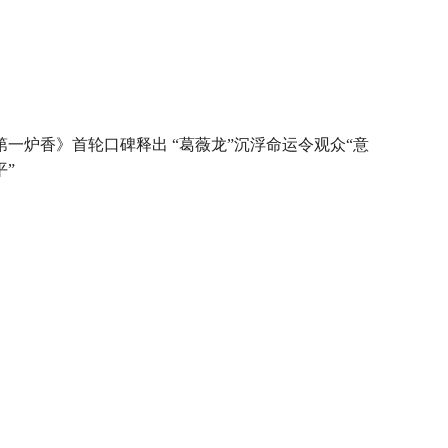
第一炉香》首轮口碑释出 “葛薇龙”沉浮命运令观众“意
平”