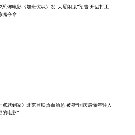
夕恐怖电影《加班惊魂》发“大厦闹鬼”预告 开启打工
惊魂夺命
一点就到家》北京首映热血治愈 被赞“国庆最懂年轻人
想的电影”