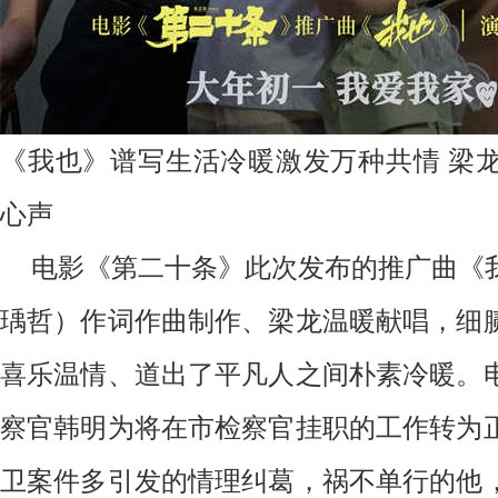
《我也》谱写生活冷暖激发万种共情
梁
心声
电影《第二十条》此次发布的推广曲《
瑀哲）作词作曲制作、梁龙温暖献唱，细
喜乐温情、道出了平凡人之间朴素冷暖。
察官韩明为将在市检察官挂职的工作转为
卫案件多引发的情理纠葛，祸不单行的他