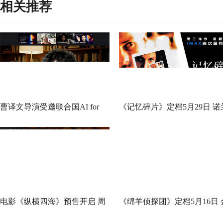
相关推荐
曹译文导演受邀联合国AI for
《记忆碎片》定档5月29日 诺
Good全球峰会 以AI影像传递向
神作IMAX首次量身定制
善力量
电影《纵横四海》预售开启 周
《绵羊侦探团》定档5月16日 
润发张国荣钟楚红巅峰演绎极
刚狼携全明星给羊打工！