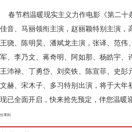
春节档
温暖现实主义力作
电影
《第二十
佳音、马丽领衔主演，赵丽颖特别主演，
王骁、陈明昊、潘斌龙主演，张译、范伟
军、李乃文、蒋奇明、阿如那、杨皓宇、
王沛禄、丁勇岱、刘奕铁、陈宣菲、史彭
文赫、宋木子
、多习
特别出演
，将于
大年
现已全面开启，快来抢先预定，伴您温暖
分享到