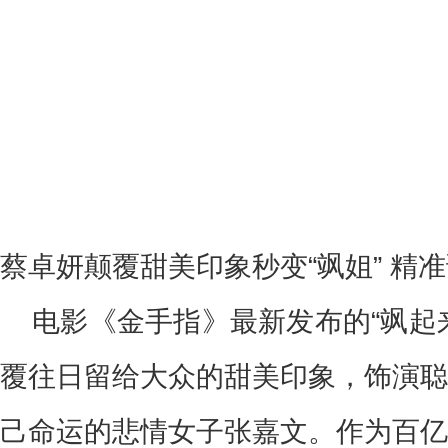
蔡卓妍颠覆甜美印象秒变“飒姐” 精
电影《金手指》最新发布的“飒起
覆往日留给大众的甜美印象，饰演聪
己命运的悲情女子张嘉文。作为百亿