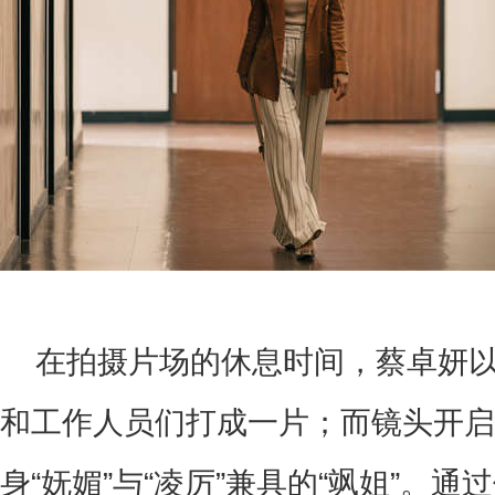
在拍摄片场的休息时间，蔡卓妍
和工作人员们打成一片；而镜头开启
身“妩媚”与“凌厉”兼具的“飒姐”。