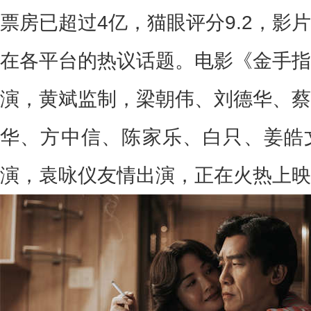
票房已超过
4
亿，猫眼评分
9.2
，影片
在各平台的热议话题。电影《金手指
演，黄斌监制，梁朝伟、刘德华、蔡
华、方中信、陈家乐、白只、姜皓
演，袁咏仪友情出演，正在火热上映