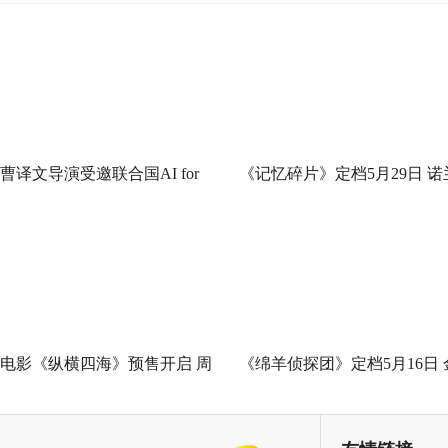
曹译文导演受邀联合国AI for
《记忆碎片》定档5月29日 诺
Good全球峰会 以AI影像传递向
神作IMAX首次量身定制
善力量
电影《纵横四海》预售开启 周
《绵羊侦探团》定档5月16日 
润发张国荣钟楚红巅峰演绎极
刚狼携全明星给羊打工！
致情感！