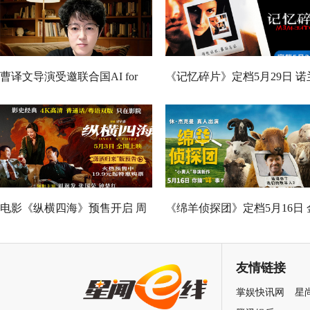
曹译文导演受邀联合国AI for
《记忆碎片》定档5月29日 诺
Good全球峰会 以AI影像传递向
神作IMAX首次量身定制
善力量
电影《纵横四海》预售开启 周
《绵羊侦探团》定档5月16日 
润发张国荣钟楚红巅峰演绎极
刚狼携全明星给羊打工！
致情感！
友情链接
掌娱快讯网
星