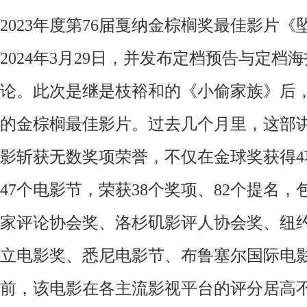
2023
年度第
76
届戛纳金棕榈奖最佳影片《
2024
年
3
月
29
日
，并发布定档预告与定档海
论。此次是继是枝裕和的《小偷家族》后
的金棕榈最佳影片。过去几个月里，这部
影斩获无数奖项荣誉，不仅在金球奖获得
47个电影节，荣获38个奖项、82个提名
家评论协会奖、洛杉矶影评人协会奖、纽
立电影奖、
悉尼电影节、布鲁塞尔国际电
前，该电影在各主流影视平台的评分居高