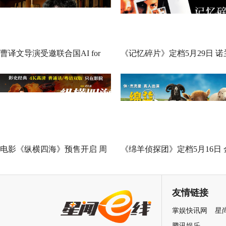
曹译文导演受邀联合国AI for
《记忆碎片》定档5月29日 诺
Good全球峰会 以AI影像传递向
神作IMAX首次量身定制
善力量
电影《纵横四海》预售开启 周
《绵羊侦探团》定档5月16日 
润发张国荣钟楚红巅峰演绎极
刚狼携全明星给羊打工！
致情感！
友情链接
掌娱快讯网
星
腾讯娱乐