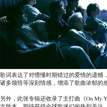
歌词表达了对懵懂时期错过的爱情的遗憾
诸多领悟等深刻情感，增添了歌曲浓郁的
另外，此张专辑还收录了主打曲《On My Yo
文版本，期待获得全球歌迷们的热烈关注