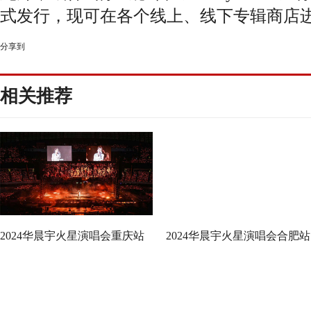
式发行，现可在各个线上、线下专辑商店
分享到
相关推荐
2024华晨宇火星演唱会重庆站
2024华晨宇火星演唱会合肥站
圆满结束 国风四面台将登鸟巢
双场圆满落幕 七夕限定惊喜
新章待启
锁再聚国风盛宴